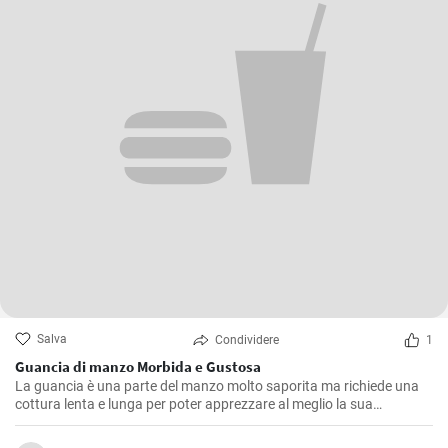
Salva
Condividere
1
Guancia di manzo Morbida e Gustosa
La guancia è una parte del manzo molto saporita ma richiede una
cottura lenta e lunga per poter apprezzare al meglio la sua
consistenza morbida e il suo sapore pieno. Questa ricetta è stata
ripetuta molte volte nella mia cucina, affinando ogni volta piccoli