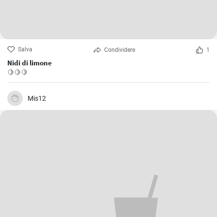
Salva
Condividere
1
Nidi di limone
🍋🍋🍋
Mis12