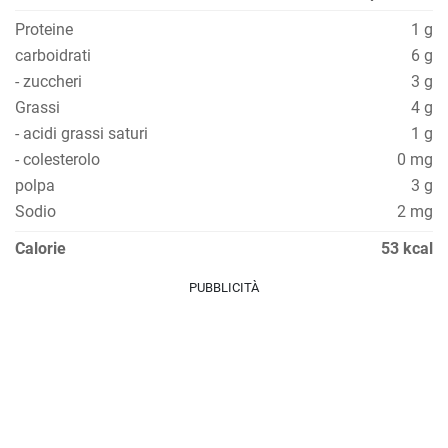
Proteine
1 g
carboidrati
6 g
- zuccheri
3 g
Grassi
4 g
- acidi grassi saturi
1 g
- colesterolo
0 mg
polpa
3 g
Sodio
2 mg
Calorie
53 kcal
PUBBLICITÀ