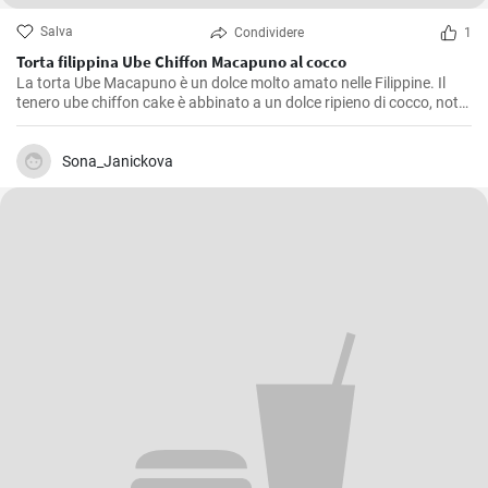
Salva
Condividere
1
Torta filippina Ube Chiffon Macapuno al cocco
La torta Ube Macapuno è un dolce molto amato nelle Filippine. Il
tenero ube chiffon cake è abbinato a un dolce ripieno di cocco, noto
come macapuno, per creare una combinazione appetitosa. Questa
autentica ricetta di torta non è solo deliziosa, ma vanta anche un
accattivante colore viola, che dona un tocco di allegria alla vostra
Sona_Janickova
tavola. Divertitevi a creare questa vivace prelibatezza filippina
direttamente a casa vostra!