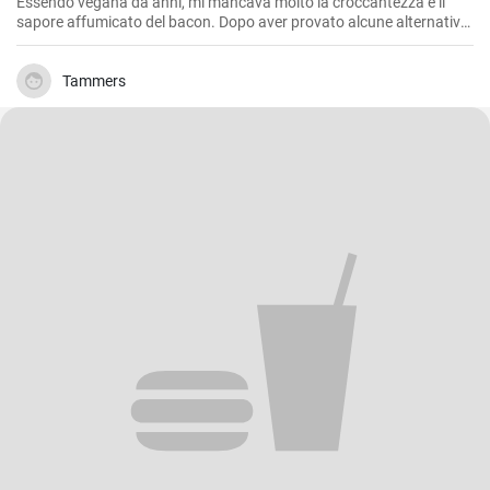
Essendo vegana da anni, mi mancava molto la croccantezza e il
sapore affumicato del bacon. Dopo aver provato alcune alternative
a base vegetale che non mi soddisfacevano pienamente, ho deciso
di creare il mio bacon vegano. Dopo innumerevoli esperimenti e
modifiche, sono orgogliosa di condividere questa ricetta con tutti: il
Tammers
bacon vegano è delizioso!