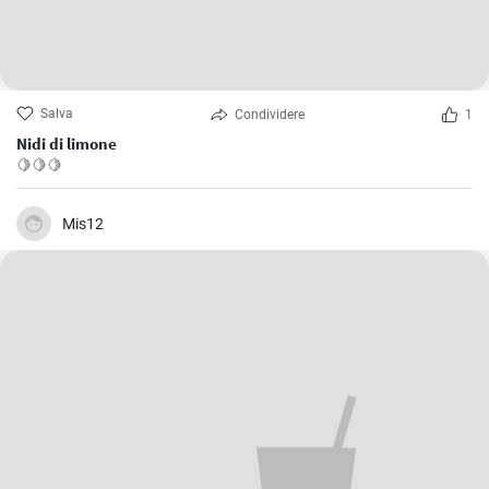
Salva
Condividere
1
Nidi di limone
🍋🍋🍋
Mis12