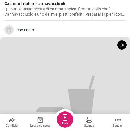
Calamari ripieni cannavacciuolo
Questa squisita ricetta di calamari ripieni firmata dallo chef
Cannavacciuolo è uno dei miei piatti preferiti. Prepararli ripieni con
aromi, pane raffermo e prezzemolo è un'ideale miscela di sapori di
mare e terra e poi cotta al forno dona un delizioso ed equilibrato
soddisfazione al palato. E' un piatto che preferisco servire come
cookinstar
antipasto durante le festività, ma è ottimo anche come secondo
piatto, e conquista sempre tutti.
Reels
Condividi
Lista della spesa
Stampa
Seguire