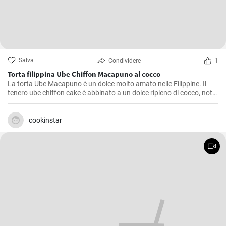
Salva
Condividere
1
Torta filippina Ube Chiffon Macapuno al cocco
La torta Ube Macapuno è un dolce molto amato nelle Filippine. Il
tenero ube chiffon cake è abbinato a un dolce ripieno di cocco, noto
come macapuno, per creare una combinazione appetitosa. Questa
autentica ricetta di torta non è solo deliziosa, ma vanta anche un
accattivante colore viola, che dona un tocco di allegria alla vostra
cookinstar
tavola. Divertitevi a creare questa vivace prelibatezza filippina
direttamente a casa vostra!