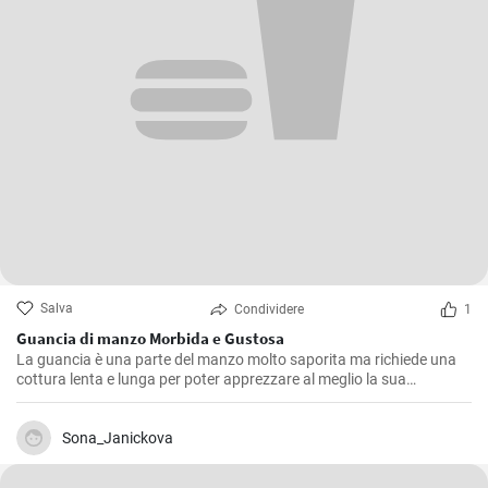
Salva
Condividere
1
Guancia di manzo Morbida e Gustosa
La guancia è una parte del manzo molto saporita ma richiede una
cottura lenta e lunga per poter apprezzare al meglio la sua
consistenza morbida e il suo sapore pieno. Questa ricetta è stata
ripetuta molte volte nella mia cucina, affinando ogni volta piccoli
dettagli fino a raggiungere quello che, secondo me, è il giusto
Sona_Janickova
equilibrio di sapori.