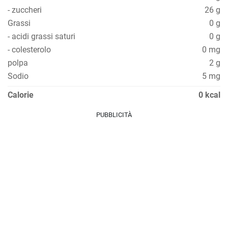
- zuccheri
26 g
Grassi
0 g
- acidi grassi saturi
0 g
- colesterolo
0 mg
polpa
2 g
Sodio
5 mg
Calorie
0 kcal
PUBBLICITÀ