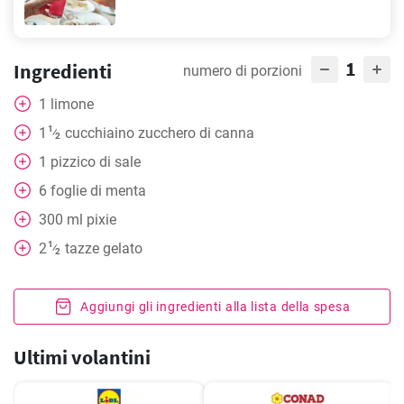
1
Ingredienti
numero di porzioni
1
limone
1
1
cucchiaino
zucchero di canna
⁄
2
1
pizzico di sale
6
foglie di menta
300
ml
pixie
1
2
tazze
gelato
⁄
2
Aggiungi gli ingredienti alla lista della spesa
Ultimi volantini