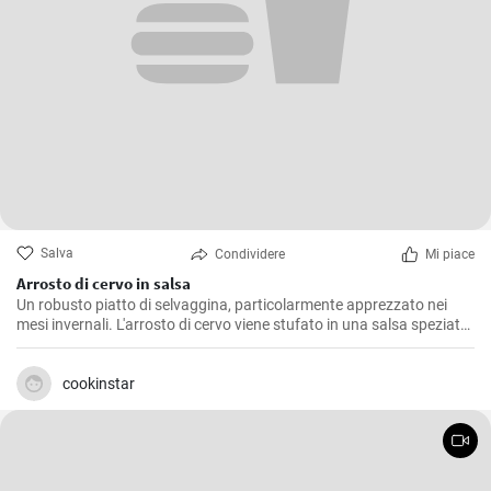
Salva
Condividere
Mi piace
Arrosto di cervo in salsa
Un robusto piatto di selvaggina, particolarmente apprezzato nei
mesi invernali. L'arrosto di cervo viene stufato in una salsa speziata,
rendendolo particolarmente tenero e succulento. Il piatto è meglio
servito con gnocchi e cavolo rosso.
cookinstar