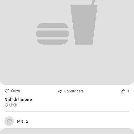
Salva
Condividere
1
Nidi di limone
🍋🍋🍋
Mis12