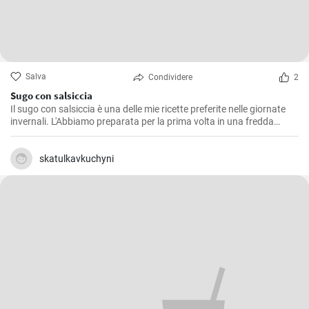
Salva
Condividere
2
Sugo con salsiccia
Il sugo con salsiccia è una delle mie ricette preferite nelle giornate
invernali. L'Abbiamo preparata per la prima volta in una fredda
giornata d'inverno ed è da allora che rappresenta un classico nella
nostra famiglia. Il gustoso e corposo sapore della salsiccia si fonde
perfettamente con il pomodoro, creando un condimento delizioso
skatulkavkuchyni
per la pasta. Il segreto è lasciare che il sugo cuocia lentamente, in
modo che tutti i sapori si mescolino alla perfezione.