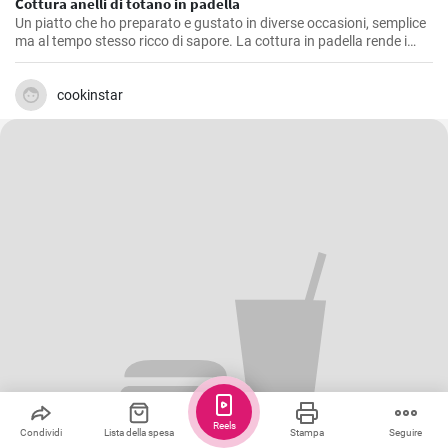
Cottura anelli di totano in padella
Un piatto che ho preparato e gustato in diverse occasioni, semplice
ma al tempo stesso ricco di sapore. La cottura in padella rende i
totani morbidi e saporiti. Ho scoperto che il segreto per una cottura
perfetta è far rosolare i totani a calore vivace per sigillarne i sapori
all'interno, evitando che diventino troppo asciutti.
cookinstar
Reels
Condividi
Lista della spesa
Stampa
Seguire