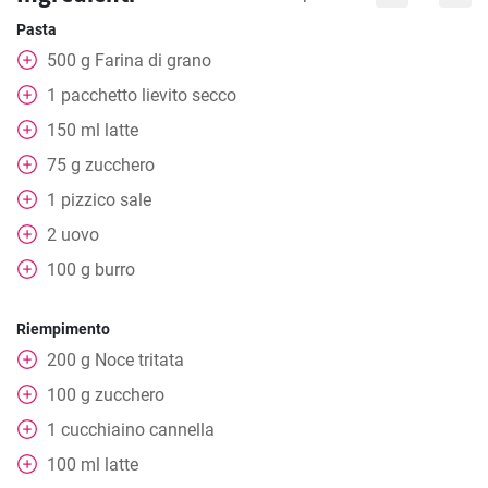
Pasta
500
g
Farina di grano
1
pacchetto
lievito secco
150
ml
latte
75
g
zucchero
1
pizzico
sale
2
uovo
100
g
burro
Riempimento
200
g
Noce tritata
100
g
zucchero
1
cucchiaino
cannella
100
ml
latte