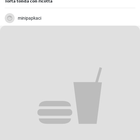
Torta tonda con ricotta
minipapkaci