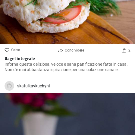
Salva
Condividere
2
Bagel integrale
Inforna questa deliziosa, veloce e sana panificazione fatta in casa.
Non c'è mai abbastanza ispirazione per una colazione sana e
gustosa.
skatulkavkuchyni