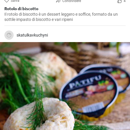
Salva
Condividere
4
Rotolo di biscotto
Il rotolo di biscotto è un dessert leggero e soffice, formato da un
sottile impasto di biscotto e vari ripieni
skatulkavkuchyni