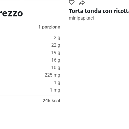
prezzo
Torta tonda con ricott
minipapkaci
1 porzione
2 g
22 g
19 g
16 g
10 g
225 mg
1 g
1 mg
246 kcal