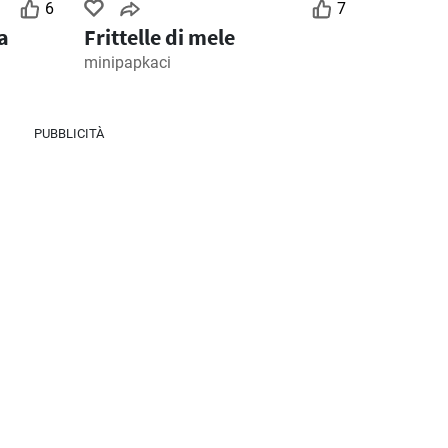
6
7
a
Frittelle di mele
minipapkaci
PUBBLICITÀ