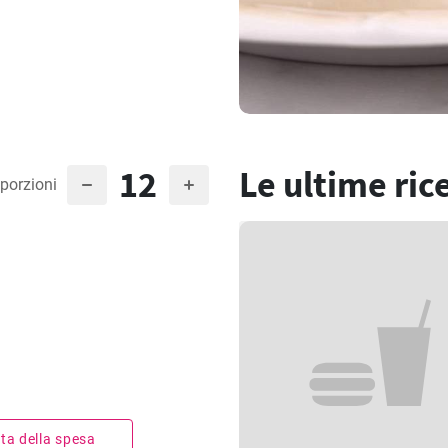
12
Le ultime ric
porzioni
ista della spesa