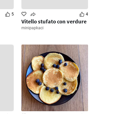
5
4
Vitello stufato con verdure
minipapkaci
3
Giorni rimanenti: 3
Giorni rimanenti: 6
MD Discount volantino
Ipercoop volantino
026
28/07/2026 - 09/08/2026
30/07/2026 - 12/08/2026