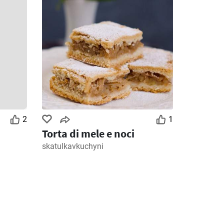
2
1
Torta di mele e noci
skatulkavkuchyni