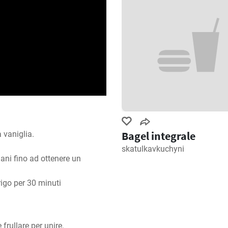
Bagel integrale
 vaniglia.

skatulkavkuchyni
ni fino ad ottenere un 
frigo per 30 minuti
frullare per unire.
