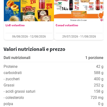
Lidl volantino
Conad volantino
06/08/2026 - 12/08/2026
29/07/2026 - 11/08/2026
Valori nutrizionali e prezzo
Dati nutrizionali
1 porzione
Proteine
42 g
carboidrati
588 g
- zuccheri
400 g
Grassi
252 g
- acidi grassi saturi
158 g
- colesterolo
720 mg
polpa
0 g