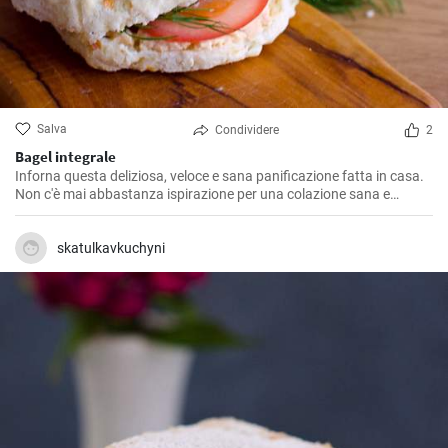
Salva
Condividere
2
Bagel integrale
Inforna questa deliziosa, veloce e sana panificazione fatta in casa.
Non c'è mai abbastanza ispirazione per una colazione sana e
gustosa.
skatulkavkuchyni