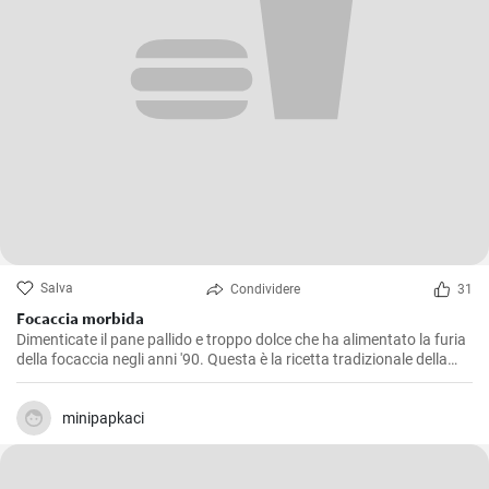
Salva
Condividere
31
Focaccia morbida
Dimenticate il pane pallido e troppo dolce che ha alimentato la furia
della focaccia negli anni '90. Questa è la ricetta tradizionale della
focaccia italiana: incredibilmente morbida e soffice all'interno,
croccante all'esterno!
minipapkaci