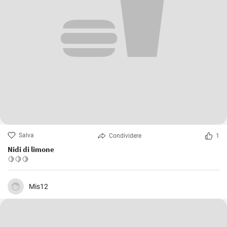
Salva
Condividere
1
Nidi di limone
🍋🍋🍋
Mis12