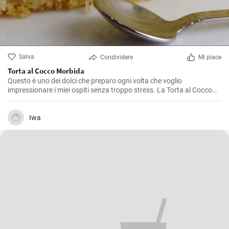
Salva
Condividere
Mi piace
Torta al Cocco Morbida
Questo è uno dei dolci che preparo ogni volta che voglio
impressionare i miei ospiti senza troppo stress. La Torta al Cocco
Morbida è un dolce dal sapore esotico e dalla consistenza soffice
che caterisce agli amanti del cocco in modo eccezionale. La sua
bellezza sta nella sua semplicità e in un gusto autentico di cocco
Iwa
che è diventato un vero e proprio inno a questo frutto. Io la adoro e
sono sicuro che anche tu, una volta provata, non potrai più farne a
meno.