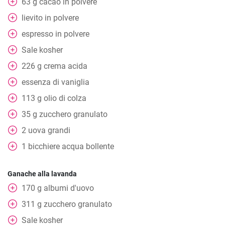
63
g
cacao in polvere
lievito in polvere
espresso in polvere
Sale kosher
226
g
crema acida
essenza di vaniglia
113
g
olio di colza
35
g
zucchero granulato
2
uova grandi
1
bicchiere
acqua bollente
Ganache alla lavanda
170
g
albumi d'uovo
311
g
zucchero granulato
Sale kosher