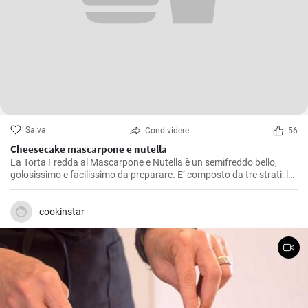
Salva
Condividere
56
Cheesecake mascarpone e nutella
La Torta Fredda al Mascarpone e Nutella è un semifreddo bello,
golosissimo e facilissimo da preparare. E’ composto da tre strati: la
base fatta di biscotti sbriciolati, la crema fatta con panna e
mascarpone, e la farcita fatta con uno strato di Nutella
cookinstar