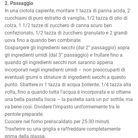
2. Passaggio
In una ciotola capiente, montare 1 tazza di panna acida, 2 
cucchiaini di puro estratto di vaniglia, 1/2 tazza di olio di 
colza, 1 1/2 tazze di zucchero di canna scuro ben 
confezionato, 1/2 tazza di zucchero granulato e 2 grandi 
uova fino a quando ben combinate.

Cospargere gli ingredienti secchi (dal 2° passaggio) sopra 
gli ingredienti umidi (dal 3° passaggio) e frullare fino a 
quando gli ingredienti secchi non saranno appena 
incorporati negli ingredienti umidi – non preoccuparti di 
eventuali grumi o striature di ingredienti secchi a questo 
punto. Sbattere in 1 tazza di acqua bollente, 1/4 tazza alla 
volta, fino a quando tutta l’acqua è incorporata e si ottiene 
una bella pastella liscia – la pastella sarà un po' sottile, ma 
va bene così. Dividere l’impasto uniformemente tra le 
pentole preparate.

Cuocere nel forno preriscaldato per 25-30 minuti. 

Trasferire su una griglia e raffreddare completamente 
prima della glassa.