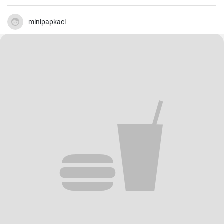
minipapkaci