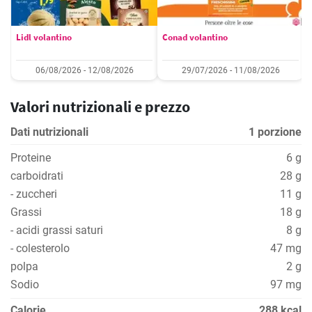
Lidl volantino
Conad volantino
06/08/2026 - 12/08/2026
29/07/2026 - 11/08/2026
Valori nutrizionali e prezzo
Dati nutrizionali
1 porzione
Proteine
6 g
carboidrati
28 g
- zuccheri
11 g
Grassi
18 g
- acidi grassi saturi
8 g
- colesterolo
47 mg
polpa
2 g
Sodio
97 mg
Calorie
288 kcal