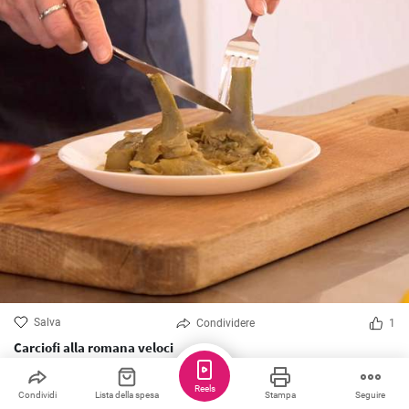
Salva
Condividere
1
Carciofi alla romana veloci
Siamo felicissimi di condividere la ricetta dei Carciofi alla Romana,
carciofi alla romana!
Reels
Condividi
Lista della spesa
Stampa
Seguire