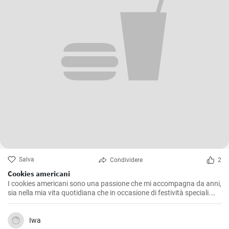
Salva
Condividere
2
Cookies americani
I cookies americani sono una passione che mi accompagna da anni,
sia nella mia vita quotidiana che in occasione di festività speciali.
Questa ricetta che voglio condividere con voi è l'espressione di
numerosi esperimenti in cucina, alla ricerca della consistenza e del
sapore perfetti. Dopo aver provato diverse varianti, ho deciso di
Iwa