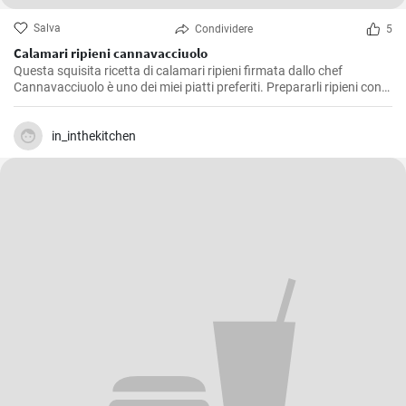
Salva
Condividere
5
Calamari ripieni cannavacciuolo
Questa squisita ricetta di calamari ripieni firmata dallo chef
Cannavacciuolo è uno dei miei piatti preferiti. Prepararli ripieni con
aromi, pane raffermo e prezzemolo è un'ideale miscela di sapori di
mare e terra e poi cotta al forno dona un delizioso ed equilibrato
soddisfazione al palato. E' un piatto che preferisco servire come
in_inthekitchen
antipasto durante le festività, ma è ottimo anche come secondo
piatto, e conquista sempre tutti.