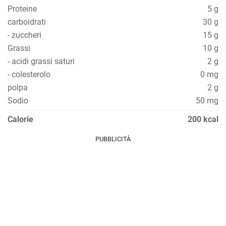
Proteine
5 g
carboidrati
30 g
- zuccheri
15 g
Grassi
10 g
- acidi grassi saturi
2 g
- colesterolo
0 mg
polpa
2 g
Sodio
50 mg
Calorie
200 kcal
PUBBLICITÀ