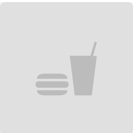
offrire la mia versione che combina l'esclusiva morbidezza interna e
l'inebriante croccantezza esterna che distinguono questi iconici
biscotti.