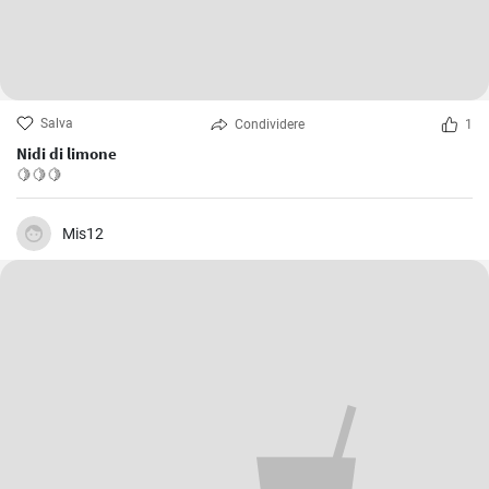
Salva
Condividere
1
Nidi di limone
🍋🍋🍋
Mis12