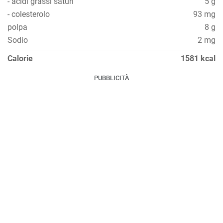
- acidi grassi saturi
5 g
- colesterolo
93 mg
polpa
8 g
Sodio
2 mg
Calorie
1581 kcal
PUBBLICITÀ