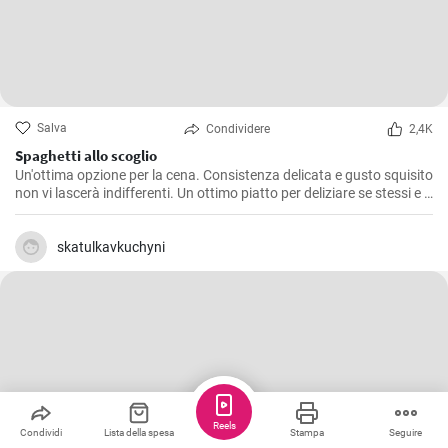
Salva
Condividere
2,4K
Spaghetti allo scoglio
Un'ottima opzione per la cena. Consistenza delicata e gusto squisito
non vi lascerà indifferenti. Un ottimo piatto per deliziare se stessi e i
propri cari. La ricetta per fare gli spaghetti è semplice e accessibile a
tutti.
skatulkavkuchyni
Reels
Condividi
Lista della spesa
Stampa
Seguire