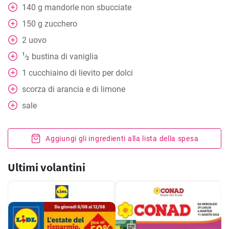
140
g
mandorle non sbucciate
150
g
zucchero
2
uovo
1
bustina di vaniglia
⁄
2
1
cucchiaino
di lievito per dolci
scorza di arancia e di limone
sale
Aggiungi gli ingredienti alla lista della spesa
Ultimi volantini