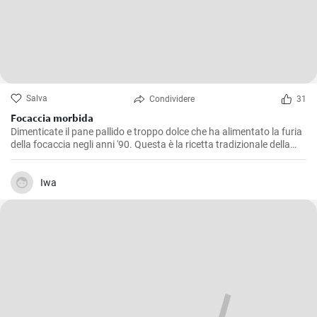
Salva
Condividere
31
Focaccia morbida
Dimenticate il pane pallido e troppo dolce che ha alimentato la furia
della focaccia negli anni '90. Questa è la ricetta tradizionale della
focaccia italiana: incredibilmente morbida e soffice all'interno,
croccante all'esterno!
Iwa