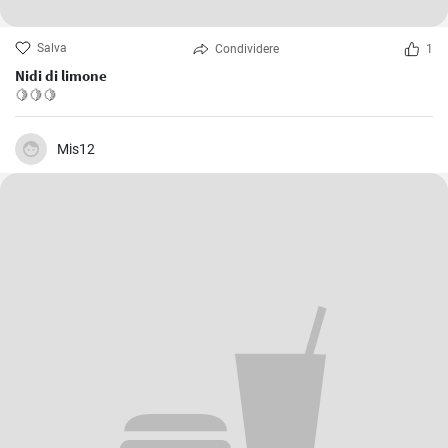
Salva
Condividere
1
Nidi di limone
🍋🍋🍋
Mis12