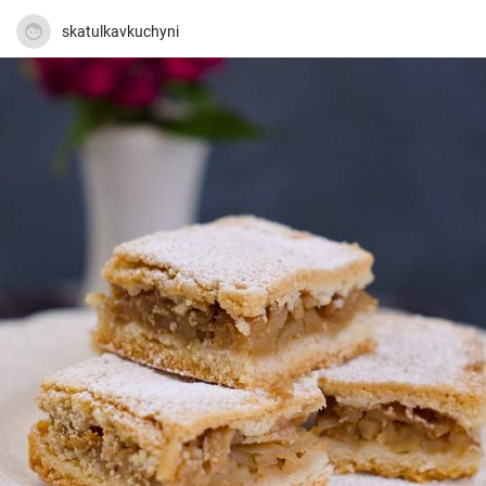
skatulkavkuchyni