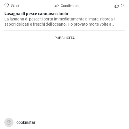
Salva
Condividere
24
Lasagna di pesce cannavacciuolo
La lasagna di pesce ti porta immediatamente al mare, ricorda i
sapori delicati e freschi dell'oceano. Ho provato molte volte a
replicare il piatto come il famoso chef Cannavacciuolo, e dopo tanti
tentativi sono riuscito a ottenere un risultato che, modestamente, è
PUBBLICITÀ
abbastanza sorprendente. La ricetta richiede tempo ed è piuttosto
laboriosa ma ne vale assolutamente la pena. Il trucco è dedicarsi a
ogni singolo passaggio con la massima attenzione e amore
possibile.
cookinstar