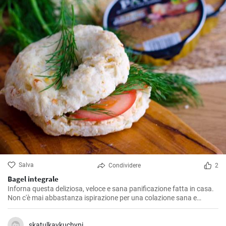
Salva
Condividere
2
Bagel integrale
Inforna questa deliziosa, veloce e sana panificazione fatta in casa.
Non c'è mai abbastanza ispirazione per una colazione sana e
gustosa.
skatulkavkuchyni