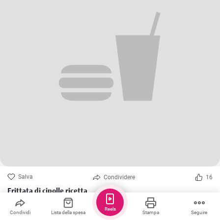
Salva
Condividere
16
Frittata di cipolle ricetta
La ricetta più golosa a base di uova e cipolle. È facilissimo da
preparare e il risultato è impressionante! Incredibile ricetta della
Reels
Condividi
Lista della spesa
Stampa
Seguire
frittata che tutti dovrebbero provare. Nuova ricetta per la colazione