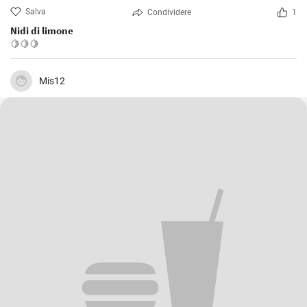
Salva
Condividere
1
Nidi di limone
🍋🍋🍋
Mis12