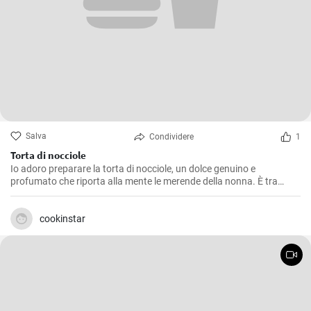
Salva
Condividere
1
Torta di nocciole
Io adoro preparare la torta di nocciole, un dolce genuino e
profumato che riporta alla mente le merende della nonna. È tra
l'altro una ricetta molto semplice da realizzare, ma che regala grandi
soddisfazioni in termini di gusto. La nocciola ne è la protagonista
indiscussa, regalando un’aroma intenso e una piacevole
cookinstar
croccantezza.