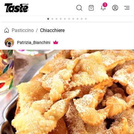
1
Pasticcino
Chiacchiere
Patrizia_Bianchini