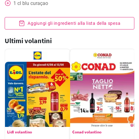
1
cl
blu curaçao
Aggiungi gli ingredienti alla lista della spesa
Ultimi volantini
Lidl volantino
Conad volantino