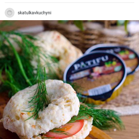
skatulkavkuchyni