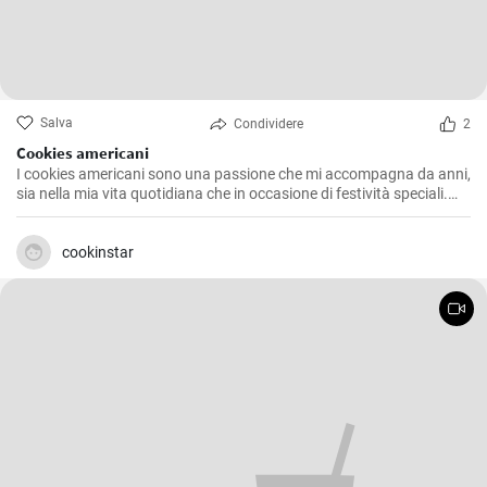
Salva
Condividere
2
Cookies americani
I cookies americani sono una passione che mi accompagna da anni,
sia nella mia vita quotidiana che in occasione di festività speciali.
Questa ricetta che voglio condividere con voi è l'espressione di
numerosi esperimenti in cucina, alla ricerca della consistenza e del
sapore perfetti. Dopo aver provato diverse varianti, ho deciso di
cookinstar
offrire la mia versione che combina l'esclusiva morbidezza interna e
l'inebriante croccantezza esterna che distinguono questi iconici
biscotti.