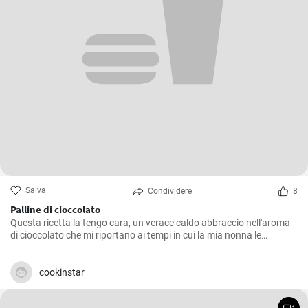
Salva
Condividere
8
Palline di cioccolato
Questa ricetta la tengo cara, un verace caldo abbraccio nell'aroma
di cioccolato che mi riportano ai tempi in cui la mia nonna le
preparava durante le festività. Le Palline di Cioccolato sono semplici
da realizzare, ma non per questo meno deliziose. Perfette da servire
come dolcetto a fine pasto o per un snack pomeridiano, sono
cookinstar
caratterizzate da un sapore intenso e una consistenza morbida che
si scioglie in bocca, un vero e proprio peccato di gola!