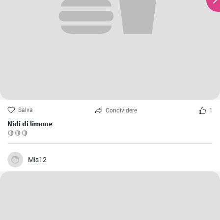
Salva
Condividere
1
Nidi di limone
🍋🍋🍋
Mis12