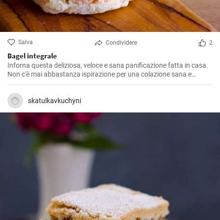
Salva
Condividere
2
Bagel integrale
Inforna questa deliziosa, veloce e sana panificazione fatta in casa.
Non c'è mai abbastanza ispirazione per una colazione sana e
gustosa.
skatulkavkuchyni