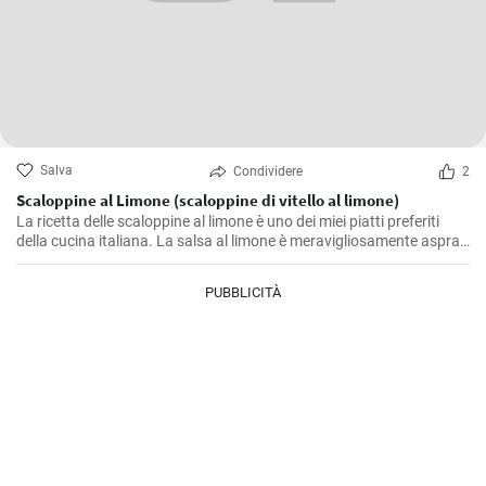
Salva
Condividere
2
Scaloppine al Limone (scaloppine di vitello al limone)
La ricetta delle scaloppine al limone è uno dei miei piatti preferiti
della cucina italiana. La salsa al limone è meravigliosamente aspra
e accentua il sapore della carne di vitello. Si tratta di un piatto di
grande effetto che non solo è buono in estate per la sua leggerezza,
PUBBLICITÀ
ma che mette di buon umore anche nei periodi più freddi.