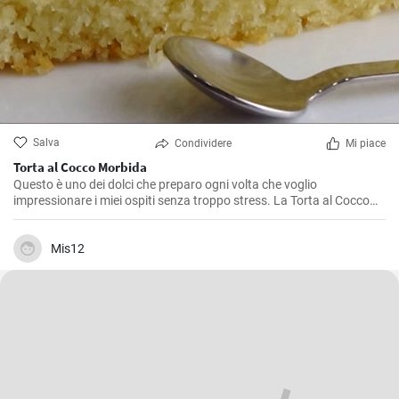
Salva
Condividere
Mi piace
Torta al Cocco Morbida
Questo è uno dei dolci che preparo ogni volta che voglio
impressionare i miei ospiti senza troppo stress. La Torta al Cocco
Morbida è un dolce dal sapore esotico e dalla consistenza soffice
che caterisce agli amanti del cocco in modo eccezionale. La sua
bellezza sta nella sua semplicità e in un gusto autentico di cocco
Mis12
che è diventato un vero e proprio inno a questo frutto. Io la adoro e
sono sicuro che anche tu, una volta provata, non potrai più farne a
meno.