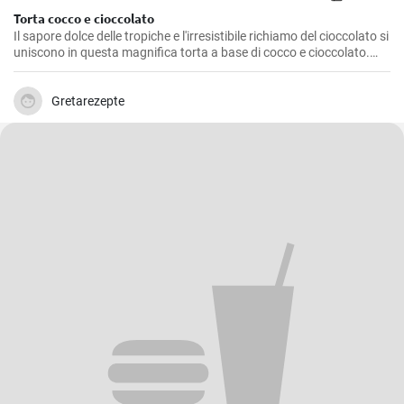
Torta cocco e cioccolato
Il sapore dolce delle tropiche e l'irresistibile richiamo del cioccolato si
uniscono in questa magnifica torta a base di cocco e cioccolato.
Preparata diverse volte in casa mia, è un dolce che non delude mai,
una golosità amata sia dai grandi che dai piccolini. Una torta
genuina e facile da preparare che dona un finale dolce e raffinato a
Gretarezepte
qualsiasi pasto.