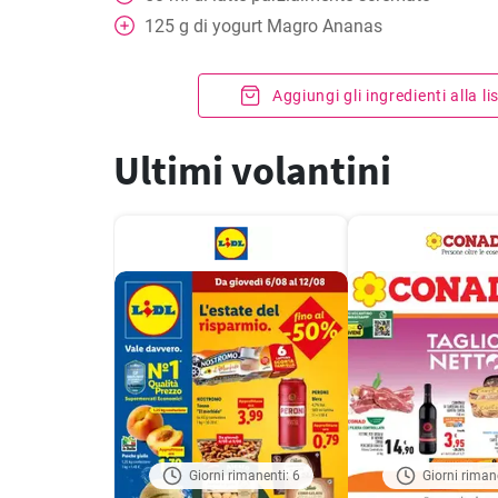
125
g
di yogurt Magro Ananas
Aggiungi gli ingredienti alla l
Ultimi volantini
Giorni rimanenti: 6
Giorni riman