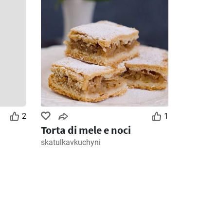
2
1
Torta di mele e noci
skatulkavkuchyni