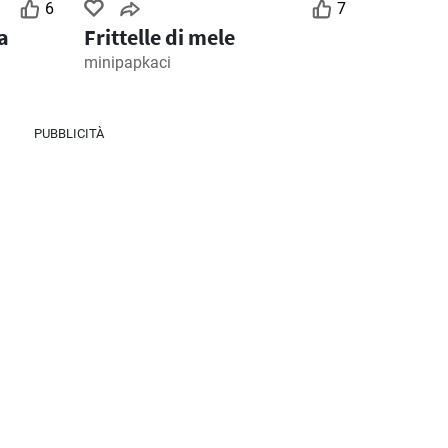
6
7
MD Discount volantino
Ipercoop volantino
a
Frittelle di mele
minipapkaci
026
28/07/2026 - 09/08/2026
30/07/2026 - 12/08/2026
PUBBLICITÀ