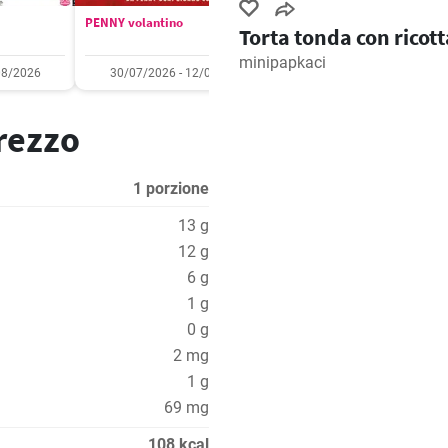
PENNY volantino
Aldi volantino
Torta tonda con ricott
minipapkaci
08/2026
30/07/2026 - 12/08/2026
03/08/2026 - 09/08/2
prezzo
1 porzione
13 g
12 g
6 g
1 g
0 g
2 mg
1 g
69 mg
108 kcal