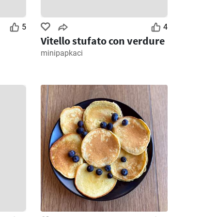
5
4
Vitello stufato con verdure
minipapkaci
3
Giorni rimanenti: 3
Giorni rimanenti: 6