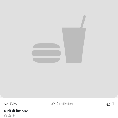
Salva
Condividere
1
Nidi di limone
🍋🍋🍋