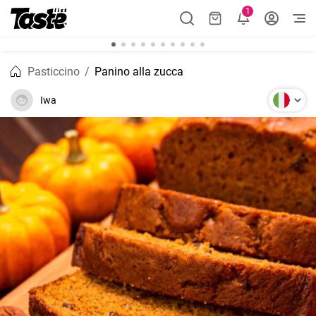
1
Pasticcino
Panino alla zucca
Iwa