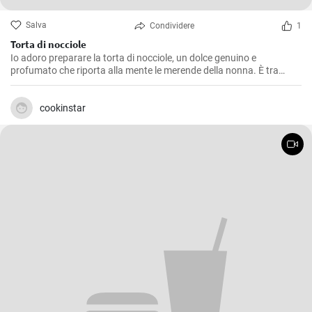
Salva
Condividere
1
Torta di nocciole
Io adoro preparare la torta di nocciole, un dolce genuino e
profumato che riporta alla mente le merende della nonna. È tra
l'altro una ricetta molto semplice da realizzare, ma che regala grandi
soddisfazioni in termini di gusto. La nocciola ne è la protagonista
indiscussa, regalando un’aroma intenso e una piacevole
cookinstar
croccantezza.