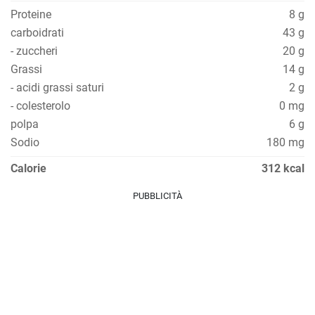
Proteine
8 g
carboidrati
43 g
- zuccheri
20 g
Grassi
14 g
- acidi grassi saturi
2 g
- colesterolo
0 mg
polpa
6 g
Sodio
180 mg
Calorie
312 kcal
PUBBLICITÀ