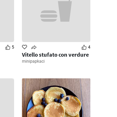
5
4
Vitello stufato con verdure
minipapkaci