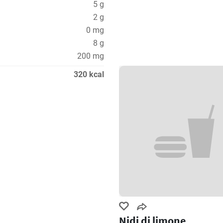
5 g
2 g
0 mg
8 g
200 mg
320 kcal
Nidi di limone