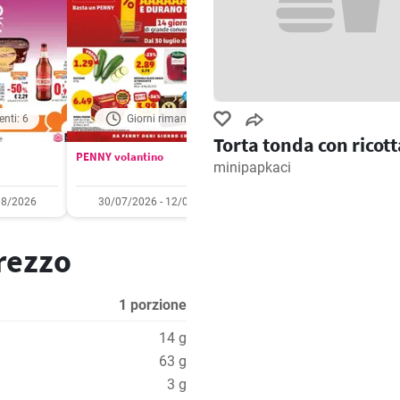
enti: 6
Giorni rimanenti: 7
Giorni rimanenti: 
Torta tonda con ricott
PENNY volantino
Aldi volantino
minipapkaci
08/2026
30/07/2026 - 12/08/2026
03/08/2026 - 09/08/2
prezzo
1 porzione
14 g
63 g
3 g