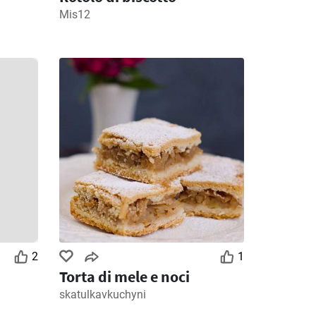
Mis12
2
1
Torta di mele e noci
skatulkavkuchyni