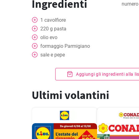
Ingredienti
numero 
1
cavolfiore
220
g
pasta
olio evo
formaggio Parmigiano
sale e pepe
Aggiungi gli ingredienti alla l
Ultimi volantini