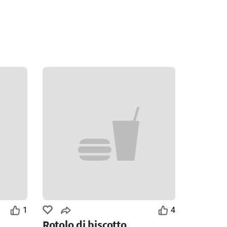
1
4
Rotolo di biscotto