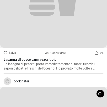
Salva
Condividere
24
Lasagna di pesce cannavacciuolo
La lasagna di pesce ti porta immediatamente al mare, ricorda i
sapori delicati e freschi dell'oceano. Ho provato molte volte a
replicare il piatto come il famoso chef Cannavacciuolo, e dopo tanti
tentativi sono riuscito a ottenere un risultato che, modestamente, è
abbastanza sorprendente. La ricetta richiede tempo ed è piuttosto
cookinstar
laboriosa ma ne vale assolutamente la pena. Il trucco è dedicarsi a
ogni singolo passaggio con la massima attenzione e amore
possibile.