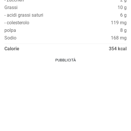
Grassi
10 g
- acidi grassi saturi
6 g
- colesterolo
119 mg
polpa
8 g
Sodio
168 mg
Calorie
354 kcal
PUBBLICITÀ