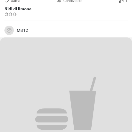
Salva
Condividere
1
Nidi di limone
🍋🍋🍋
Mis12