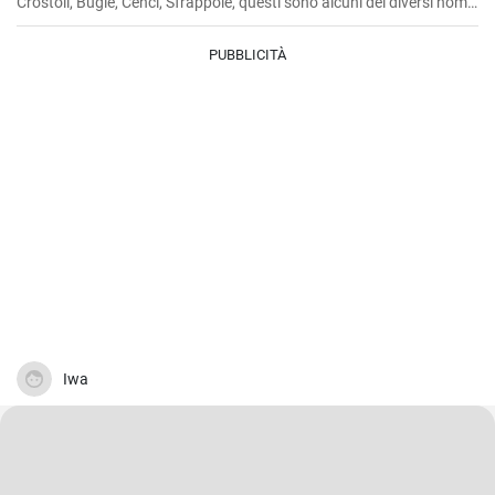
Crostoli, Bugie, Cenci, Sfrappole, questi sono alcuni dei diversi nomi
di questi tipici dolcetti del Carnevale italiano.
PUBBLICITÀ
Iwa