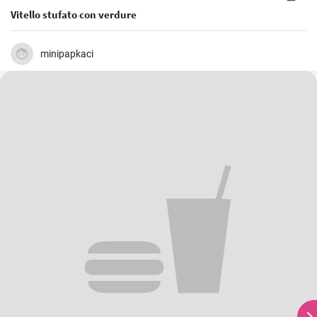
Vitello stufato con verdure
minipapkaci