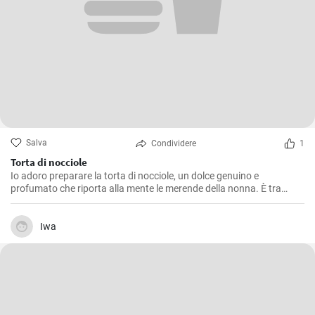
Salva
Condividere
1
Torta di nocciole
Io adoro preparare la torta di nocciole, un dolce genuino e
profumato che riporta alla mente le merende della nonna. È tra
l'altro una ricetta molto semplice da realizzare, ma che regala grandi
soddisfazioni in termini di gusto. La nocciola ne è la protagonista
indiscussa, regalando un’aroma intenso e una piacevole
Iwa
croccantezza.