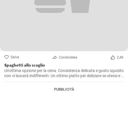
Salva
Condividere
2,4K
Spaghetti allo scoglio
Un'ottima opzione per la cena. Consistenza delicata e gusto squisito
non vi lascerà indifferenti. Un ottimo piatto per deliziare se stessi e i
propri cari. La ricetta per fare gli spaghetti è semplice e accessibile a
tutti.
PUBBLICITÀ