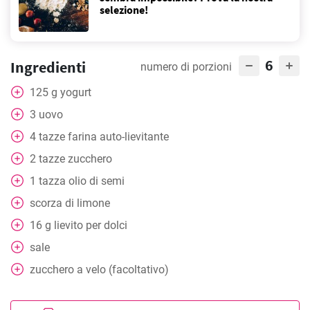
selezione!
6
Ingredienti
numero di porzioni
125
g
yogurt
3
uovo
4
tazze
farina auto-lievitante
2
tazze
zucchero
1
tazza
olio di semi
scorza di limone
16
g
lievito per dolci
sale
zucchero a velo (facoltativo)