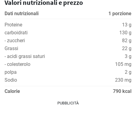
Valori nutrizionali e prezzo
Dati nutrizionali
1 porzione
Proteine
13 g
carboidrati
130 g
- zuccheri
82 g
Grassi
22 g
- acidi grassi saturi
3 g
- colesterolo
105 mg
polpa
2 g
Sodio
230 mg
Calorie
790 kcal
PUBBLICITÀ