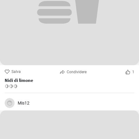
Salva
Condividere
1
Nidi di limone
🍋🍋🍋
Mis12