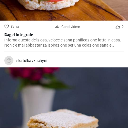
Salva
Condividere
2
Bagel integrale
Inforna questa deliziosa, veloce e sana panificazione fatta in casa.
Non c'è mai abbastanza ispirazione per una colazione sana e
gustosa.
skatulkavkuchyni