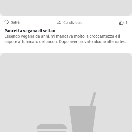
Salva
Condividere
1
Pancetta vegana di seitan
Essendo vegana da anni, mi mancava molto la croccantezza e il
sapore affumicato del bacon. Dopo aver provato alcune alternative
a base vegetale che non mi soddisfacevano pienamente, ho deciso
di creare il mio bacon vegano. Dopo innumerevoli esperimenti e
modifiche, sono orgogliosa di condividere questa ricetta con tutti: il
bacon vegano è delizioso!