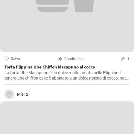
Salva
Condividere
1
Torta filippina Ube Chiffon Macapuno al cocco
La torta Ube Macapuno è un dolce molto amato nelle Filippine. Il
tenero ube chiffon cake è abbinato a un dolce ripieno di cocco, noto
come macapuno, per creare una combinazione appetitosa. Questa
autentica ricetta di torta non è solo deliziosa, ma vanta anche un
accattivante colore viola, che dona un tocco di allegria alla vostra
Mis12
tavola. Divertitevi a creare questa vivace prelibatezza filippina
direttamente a casa vostra!