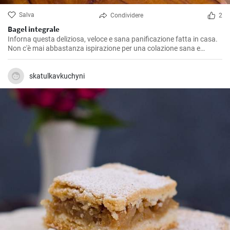
Salva
Condividere
2
Bagel integrale
Inforna questa deliziosa, veloce e sana panificazione fatta in casa.
Non c'è mai abbastanza ispirazione per una colazione sana e
gustosa.
skatulkavkuchyni