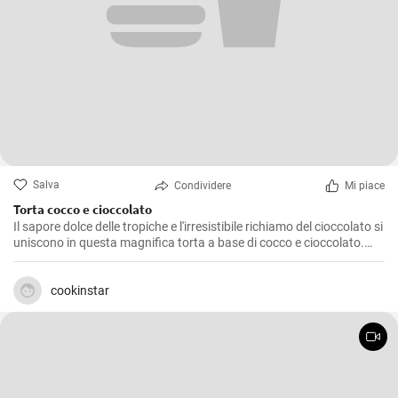
Salva
Condividere
Mi piace
Torta cocco e cioccolato
Il sapore dolce delle tropiche e l'irresistibile richiamo del cioccolato si
uniscono in questa magnifica torta a base di cocco e cioccolato.
Preparata diverse volte in casa mia, è un dolce che non delude mai,
una golosità amata sia dai grandi che dai piccolini. Una torta
genuina e facile da preparare che dona un finale dolce e raffinato a
cookinstar
qualsiasi pasto.