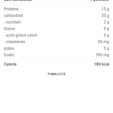
Proteine
15 g
carboidrati
20 g
- zuccheri
2 g
Grassi
9 g
- acidi grassi saturi
5 g
- colesterolo
50 mg
polpa
5 g
Sodio
300 mg
Calorie
180 kcal
PUBBLICITÀ