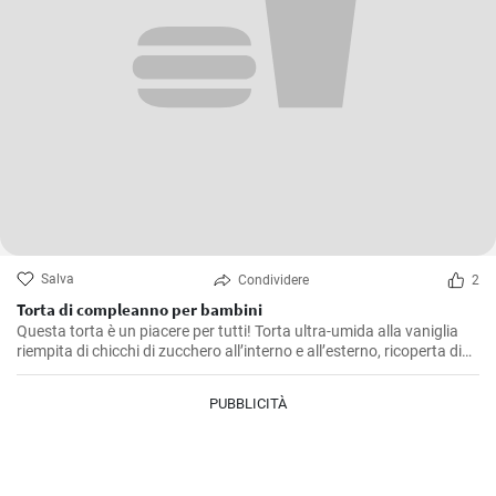
Salva
Condividere
2
Torta di compleanno per bambini
Questa torta è un piacere per tutti! Torta ultra-umida alla vaniglia
riempita di chicchi di zucchero all’interno e all’esterno, ricoperta di
crema cremosa al burro di meringa italiana e condita con una
morbida ganache rosa.
PUBBLICITÀ