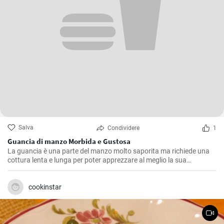
Salva
Condividere
1
Guancia di manzo Morbida e Gustosa
La guancia è una parte del manzo molto saporita ma richiede una
cottura lenta e lunga per poter apprezzare al meglio la sua
consistenza morbida e il suo sapore pieno. Questa ricetta è stata
ripetuta molte volte nella mia cucina, affinando ogni volta piccoli
dettagli fino a raggiungere quello che, secondo me, è il giusto
cookinstar
equilibrio di sapori.