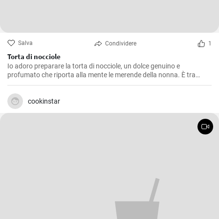
Salva
Condividere
1
Torta di nocciole
Io adoro preparare la torta di nocciole, un dolce genuino e
profumato che riporta alla mente le merende della nonna. È tra
l'altro una ricetta molto semplice da realizzare, ma che regala grandi
soddisfazioni in termini di gusto. La nocciola ne è la protagonista
indiscussa, regalando un’aroma intenso e una piacevole
cookinstar
croccantezza.