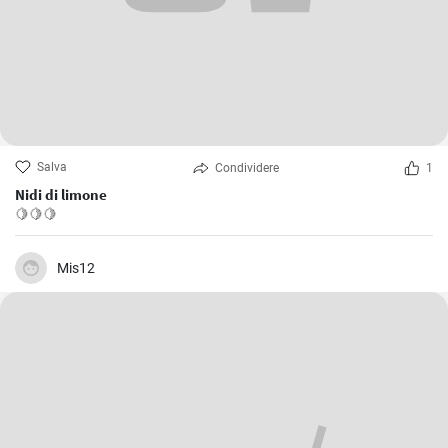
Salva
Condividere
1
Nidi di limone
🍋🍋🍋
Mis12