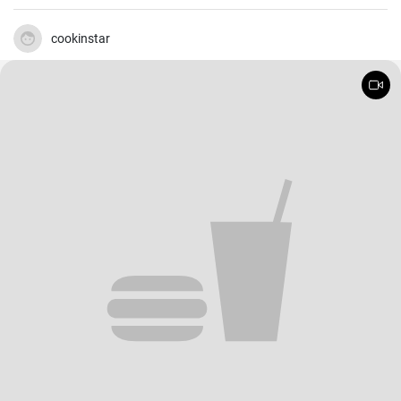
straordinario. Non c'è nulla migliore del sapore delle patate
croccanti fuori e morbide dentro, direttamente dal forno. Senza
contare che il fatto di non doverle bollire in anticipo rende la
cookinstar
preparazione ancora più veloce e pratica!