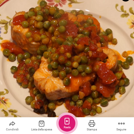
Reels
Salva
Condividere
Mi piace
Condividi
Lista della spesa
Stampa
Seguire