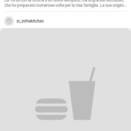
La Torta con la ricotta è un dolce semplice, ma di grande successo,
che ho preparato numerose volte per la mia famiglia. Le sue origini
sono romane, e la ricetta di base può essere arricchita con gocce di
cioccolato o buccia di limone grattugiata. Il sapore delicato della
ricotta si combina alla perfezione con la pasta frolla croccante,
in_inthekitchen
creando un dolce perfetto per la colazione, la merenda o come
dessert. Le porzioni sono indicative, naturalmente. L'importante è
prepararla con amore!