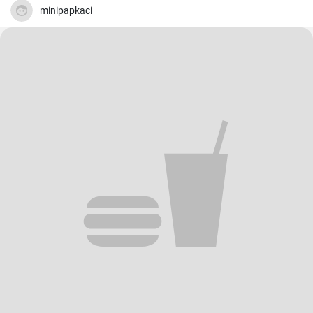
nutriente. Questa ricetta risulta anche un'ottima soluzione per chi
minipapkaci
vuole concedersi un dessert dolce ed equilibrato senza appesantirsi.
E' una ricetta semplice e veloce, perfetta quando si ha poco tempo
ma si vuole qualcosa di buono.