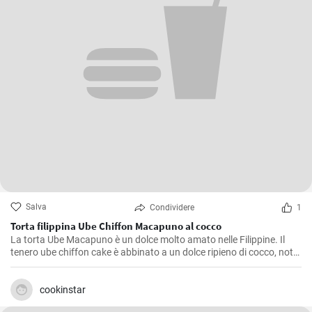
Salva
Condividere
1
Torta filippina Ube Chiffon Macapuno al cocco
La torta Ube Macapuno è un dolce molto amato nelle Filippine. Il
tenero ube chiffon cake è abbinato a un dolce ripieno di cocco, noto
come macapuno, per creare una combinazione appetitosa. Questa
autentica ricetta di torta non è solo deliziosa, ma vanta anche un
accattivante colore viola, che dona un tocco di allegria alla vostra
cookinstar
tavola. Divertitevi a creare questa vivace prelibatezza filippina