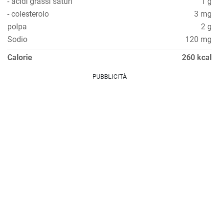
- acidi grassi saturi
1 g
- colesterolo
3 mg
polpa
2 g
Sodio
120 mg
Calorie
260 kcal
PUBBLICITÀ