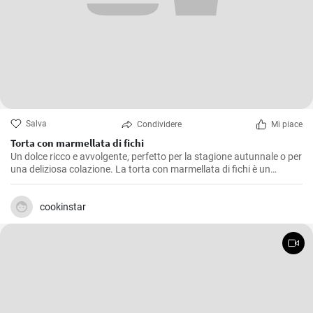
Salva
Condividere
Mi piace
Torta con marmellata di fichi
Un dolce ricco e avvolgente, perfetto per la stagione autunnale o per
una deliziosa colazione. La torta con marmellata di fichi è un
dessert saporito e profumato, ideale anche come fine pasto.
cookinstar