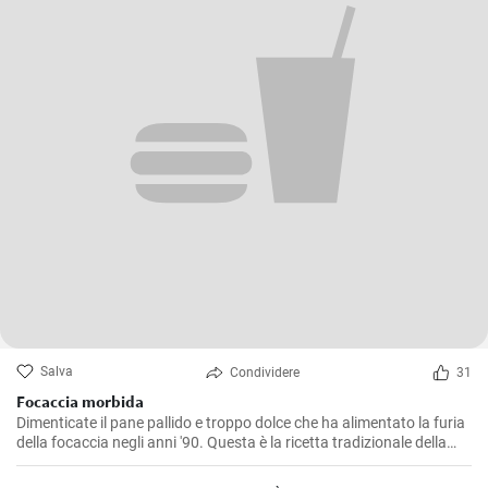
Salva
Condividere
31
Focaccia morbida
Dimenticate il pane pallido e troppo dolce che ha alimentato la furia
della focaccia negli anni '90. Questa è la ricetta tradizionale della
focaccia italiana: incredibilmente morbida e soffice all'interno,
croccante all'esterno!