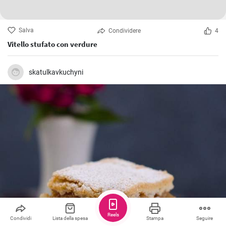
Salva
Condividere
4
Vitello stufato con verdure
skatulkavkuchyni
Reels
Condividi
Lista della spesa
Stampa
Seguire