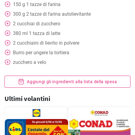
150
g
1 tazze di farina
300
g
2 tazze di farina autolievitante
2
cucchiai
di zucchero
380
ml
1 tazza di latte
2
cucchiaini
di lievito in polvere
Burro per ungere la tortiera
zucchero a velo
Aggiungi gli ingredienti alla lista della spesa
Ultimi volantini