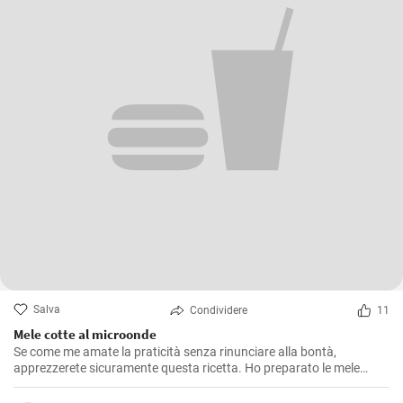
Salva
Condividere
11
Mele cotte al microonde
Se come me amate la praticità senza rinunciare alla bontà,
apprezzerete sicuramente questa ricetta. Ho preparato le mele
cotte al microonde più volte, soprattutto nelle mattine d'inverno
quando il freddo si fa sentire e ho bisogno di una colazione calda e