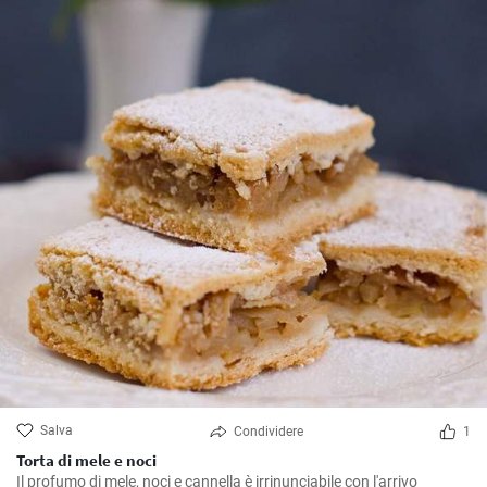
Salva
Condividere
1
Torta di mele e noci
Il profumo di mele, noci e cannella è irrinunciabile con l'arrivo