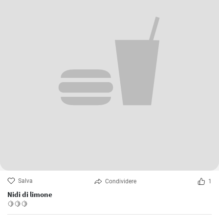
Salva
Condividere
1
Nidi di limone
🍋🍋🍋