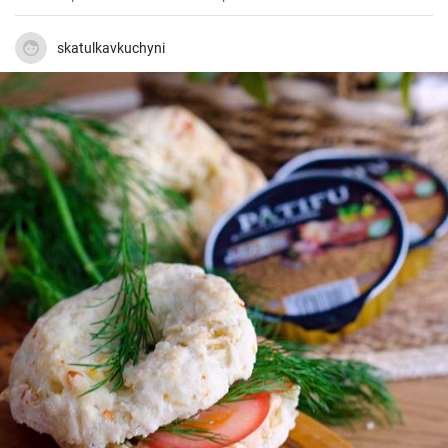
skatulkavkuchyni