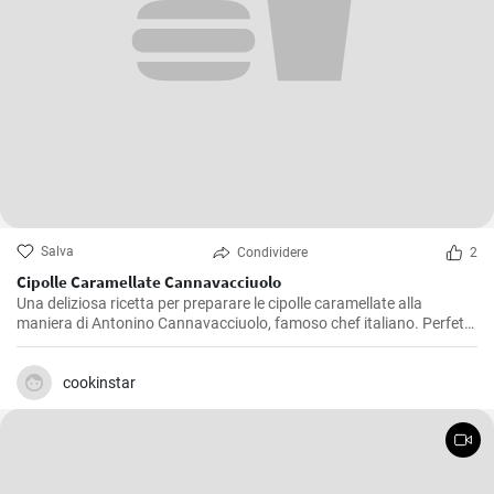
Salva
Condividere
2
Cipolle Caramellate Cannavacciuolo
Una deliziosa ricetta per preparare le cipolle caramellate alla
maniera di Antonino Cannavacciuolo, famoso chef italiano. Perfette
da servire come contorno o da utilizzare per arricchire piatti a base
di carne.
cookinstar