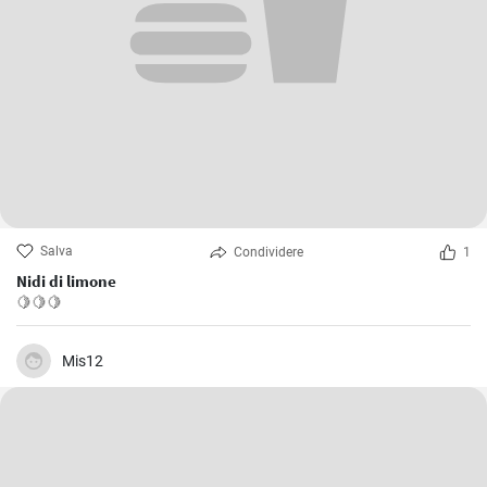
Salva
Condividere
1
Nidi di limone
🍋🍋🍋
Mis12