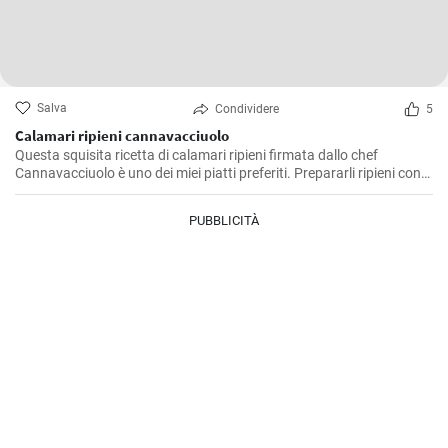
Salva
Condividere
5
Calamari ripieni cannavacciuolo
Questa squisita ricetta di calamari ripieni firmata dallo chef
Cannavacciuolo è uno dei miei piatti preferiti. Prepararli ripieni con
aromi, pane raffermo e prezzemolo è un'ideale miscela di sapori di
mare e terra e poi cotta al forno dona un delizioso ed equilibrato
PUBBLICITÀ
soddisfazione al palato. E' un piatto che preferisco servire come
antipasto durante le festività, ma è ottimo anche come secondo
piatto, e conquista sempre tutti.