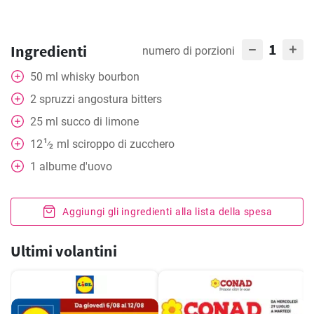
1
Ingredienti
numero di porzioni
50
ml
whisky bourbon
2
spruzzi
angostura bitters
25
ml
succo di limone
1
12
ml
sciroppo di zucchero
⁄
2
1
albume d'uovo
Aggiungi gli ingredienti alla lista della spesa
Ultimi volantini