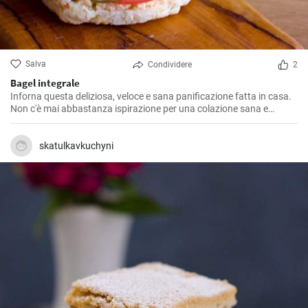
Salva
Condividere
2
Bagel integrale
Inforna questa deliziosa, veloce e sana panificazione fatta in casa.
Non c'è mai abbastanza ispirazione per una colazione sana e
gustosa.
skatulkavkuchyni