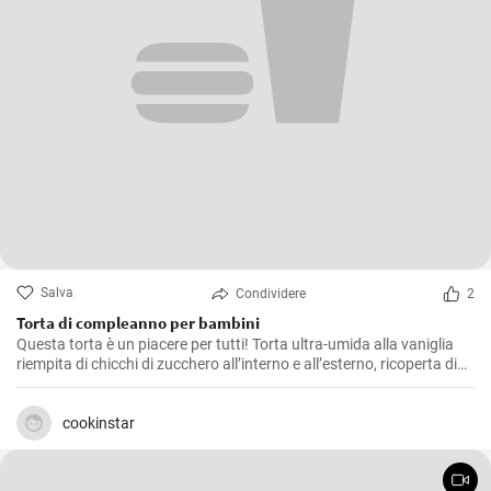
Salva
Condividere
2
Torta di compleanno per bambini
Questa torta è un piacere per tutti! Torta ultra-umida alla vaniglia
riempita di chicchi di zucchero all’interno e all’esterno, ricoperta di
crema cremosa al burro di meringa italiana e condita con una
morbida ganache rosa.
cookinstar