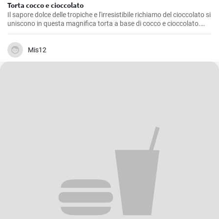
Torta cocco e cioccolato
Il sapore dolce delle tropiche e l'irresistibile richiamo del cioccolato si
uniscono in questa magnifica torta a base di cocco e cioccolato.
Preparata diverse volte in casa mia, è un dolce che non delude mai,
una golosità amata sia dai grandi che dai piccolini. Una torta
genuina e facile da preparare che dona un finale dolce e raffinato a
Mis12
qualsiasi pasto.