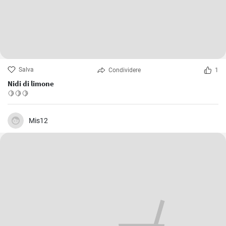
Salva
Condividere
1
Nidi di limone
🍋🍋🍋
Mis12