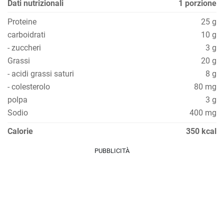
Dati nutrizionali
1 porzione
Proteine
25 g
carboidrati
10 g
- zuccheri
3 g
Grassi
20 g
- acidi grassi saturi
8 g
- colesterolo
80 mg
polpa
3 g
Sodio
400 mg
Calorie
350 kcal
PUBBLICITÀ