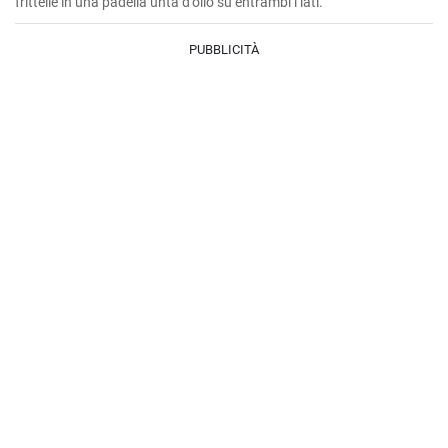
frittelle in una padella unta d'olio su entrambi i lati.
PUBBLICITÀ