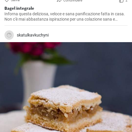
Salva
Condividere
2
Bagel integrale
Inforna questa deliziosa, veloce e sana panificazione fatta in casa.
Non c'è mai abbastanza ispirazione per una colazione sana e
gustosa.
skatulkavkuchyni