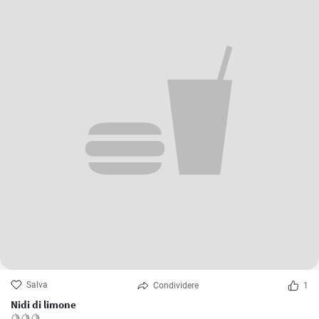
Salva
Condividere
1
Nidi di limone
🍋🍋🍋