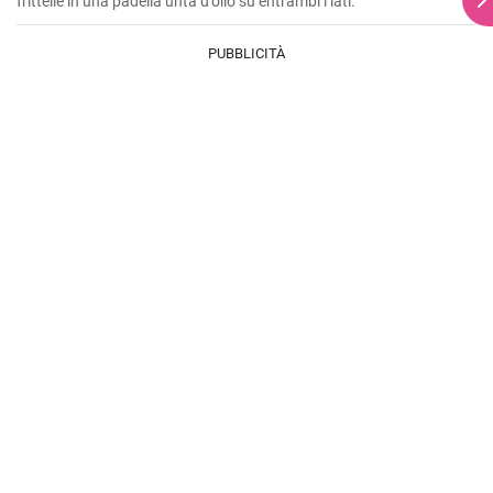
frittelle in una padella unta d'olio su entrambi i lati.
PUBBLICITÀ