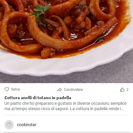
Salva
Condividere
2
Cottura anelli di totano in padella
Un piatto che ho preparato e gustato in diverse occasioni, semplice
ma al tempo stesso ricco di sapore. La cottura in padella rende i
totani morbidi e saporiti. Ho scoperto che il segreto per una cottura
perfetta è far rosolare i totani a calore vivace per sigillarne i sapori
all'interno, evitando che diventino troppo asciutti.
cookinstar