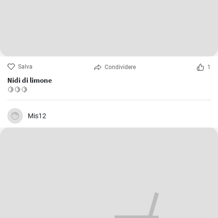
Salva
Condividere
1
Nidi di limone
🍋🍋🍋
Mis12