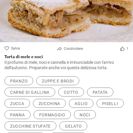
Salva
Condividere
1
Torta di mele e noci
Il profumo di mele, noci e cannella è irrinunciabile con l'arrivo
dell'autunno. Preparate anche voi questa deliziosa torta.
PRANZO
ZUPPE E BRODI
CARNE DI GALLINA
COTTO
PATATA
ZUCCA
ZUCCHINA
AGLIO
PISELLI
PANNA
FORMAGGIO
NOCI
ZUCCHINE STUFATE
GELATO