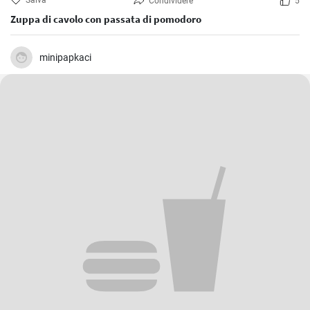
Salva
Condividere
5
Zuppa di cavolo con passata di pomodoro
minipapkaci