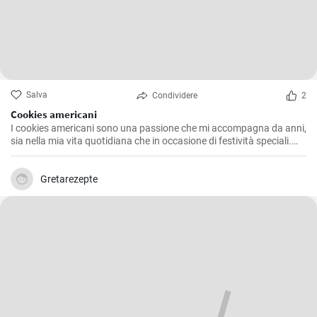
Salva
Condividere
2
Cookies americani
I cookies americani sono una passione che mi accompagna da anni,
sia nella mia vita quotidiana che in occasione di festività speciali.
Questa ricetta che voglio condividere con voi è l'espressione di
numerosi esperimenti in cucina, alla ricerca della consistenza e del
sapore perfetti. Dopo aver provato diverse varianti, ho deciso di
Gretarezepte
offrire la mia versione che combina l'esclusiva morbidezza interna e
l'inebriante croccantezza esterna che distinguono questi iconici
biscotti.