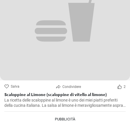
Salva
Condividere
2
Scaloppine al Limone (scaloppine di vitello al limone)
La ricetta delle scaloppine al limone è uno dei miei piatti preferiti
della cucina italiana. La salsa al limone è meravigliosamente aspra
e accentua il sapore della carne di vitello. Si tratta di un piatto di
grande effetto che non solo è buono in estate per la sua leggerezza,
PUBBLICITÀ
ma che mette di buon umore anche nei periodi più freddi.