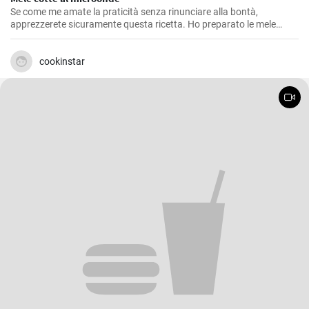
Se come me amate la praticità senza rinunciare alla bontà,
apprezzerete sicuramente questa ricetta. Ho preparato le mele
cotte al microonde più volte, soprattutto nelle mattine d'inverno
quando il freddo si fa sentire e ho bisogno di una colazione calda e
nutriente. Questa ricetta risulta anche un'ottima soluzione per chi
cookinstar
vuole concedersi un dessert dolce ed equilibrato senza appesantirsi.
E' una ricetta semplice e veloce, perfetta quando si ha poco tempo
ma si vuole qualcosa di buono.