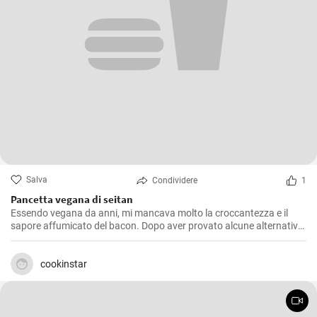
Salva
Condividere
1
Pancetta vegana di seitan
Essendo vegana da anni, mi mancava molto la croccantezza e il
sapore affumicato del bacon. Dopo aver provato alcune alternative
a base vegetale che non mi soddisfacevano pienamente, ho deciso
di creare il mio bacon vegano. Dopo innumerevoli esperimenti e
modifiche, sono orgogliosa di condividere questa ricetta con tutti: il
cookinstar
bacon vegano è delizioso!