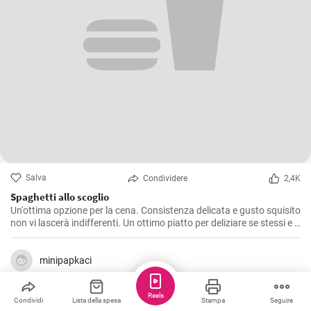
Salva
Condividere
2,4K
Spaghetti allo scoglio
Un'ottima opzione per la cena. Consistenza delicata e gusto squisito
non vi lascerà indifferenti. Un ottimo piatto per deliziare se stessi e i
propri cari. La ricetta per fare gli spaghetti è semplice e accessibile a
tutti.
minipapkaci
Reels
Condividi
Lista della spesa
Stampa
Seguire