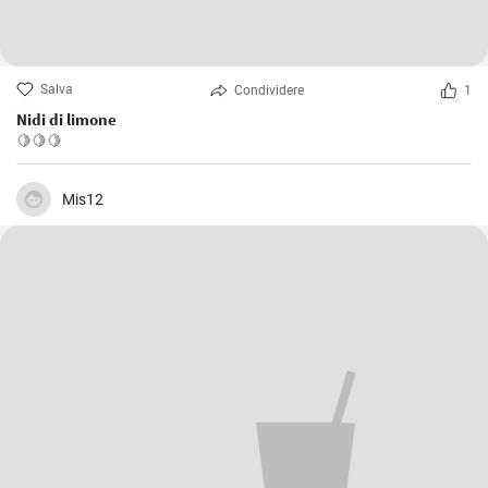
Salva
Condividere
1
Nidi di limone
🍋🍋🍋
Mis12