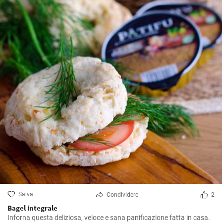
Salva
Condividere
2
Bagel integrale
Inforna questa deliziosa, veloce e sana panificazione fatta in casa.