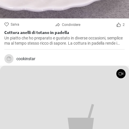
Salva
Condividere
2
Cottura anelli di totano in padella
Un piatto che ho preparato e gustato in diverse occasioni, semplice
ma al tempo stesso ricco di sapore. La cottura in padella rende i
totani morbidi e saporiti. Ho scoperto che il segreto per una cottura
perfetta è far rosolare i totani a calore vivace per sigillarne i sapori
all'interno, evitando che diventino troppo asciutti.
cookinstar