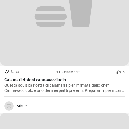
Salva
Condividere
5
Calamari ripieni cannavacciuolo
Questa squisita ricetta di calamari ripieni firmata dallo chef
Cannavacciuolo è uno dei miei piatti preferiti. Prepararli ripieni con
aromi, pane raffermo e prezzemolo è un'ideale miscela di sapori di
mare e terra e poi cotta al forno dona un delizioso ed equilibrato
soddisfazione al palato. E' un piatto che preferisco servire come
Mis12
antipasto durante le festività, ma è ottimo anche come secondo
piatto, e conquista sempre tutti.