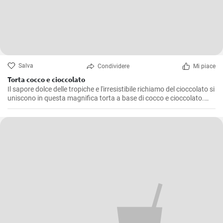
Salva
Condividere
Mi piace
Torta cocco e cioccolato
Il sapore dolce delle tropiche e l'irresistibile richiamo del cioccolato si
uniscono in questa magnifica torta a base di cocco e cioccolato.
Preparata diverse volte in casa mia, è un dolce che non delude mai,
una golosità amata sia dai grandi che dai piccolini. Una torta
genuina e facile da preparare che dona un finale dolce e raffinato a
qualsiasi pasto.