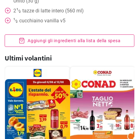
Unito (30 g)
1
2
tazze
di latte intero (560 ml)
⁄
2
1
cucchiaino
vanilla v5
⁄
2
Aggiungi gli ingredienti alla lista della spesa
Ultimi volantini