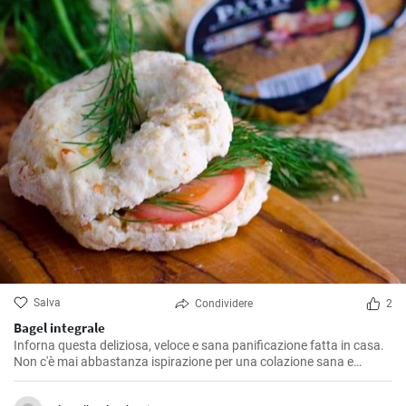
Salva
Condividere
2
Bagel integrale
Inforna questa deliziosa, veloce e sana panificazione fatta in casa.
Non c'è mai abbastanza ispirazione per una colazione sana e
gustosa.