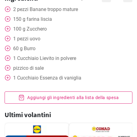
2
pezzi
Banane troppo mature
150
g
farina liscia
100
g
Zucchero
1
pezzi
uovo
60
g
Burro
1
Cucchiaio
Lievito in polvere
pizzico di sale
1
Cucchiaio
Essenza di vaniglia
Aggiungi gli ingredienti alla lista della spesa
Ultimi volantini