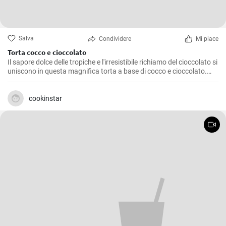
Salva
Condividere
Mi piace
Torta cocco e cioccolato
Il sapore dolce delle tropiche e l'irresistibile richiamo del cioccolato si
uniscono in questa magnifica torta a base di cocco e cioccolato.
Preparata diverse volte in casa mia, è un dolce che non delude mai,
una golosità amata sia dai grandi che dai piccolini. Una torta
genuina e facile da preparare che dona un finale dolce e raffinato a
cookinstar
qualsiasi pasto.