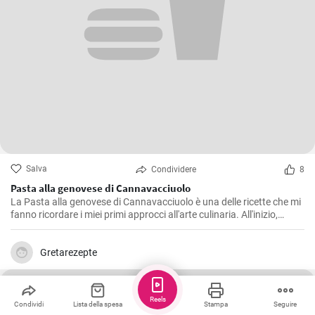
Salva
Condividere
8
Pasta alla genovese di Cannavacciuolo
La Pasta alla genovese di Cannavacciuolo è una delle ricette che mi
fanno ricordare i miei primi approcci all'arte culinaria. All'inizio,
l'attenzione ai dettagli sembrava mettermi a dura prova. Tuttavia,
con il passare del tempo e un po' di pratica, ho scoperto che il vero
intento era svelare l'essenza autentica di ogni ingrediente. E' un
Gretarezepte
sugo gustoso e sapido che chiede tempo e dedizione, proprio come
la città da cui prende il nome.
Reels
Condividi
Lista della spesa
Stampa
Seguire