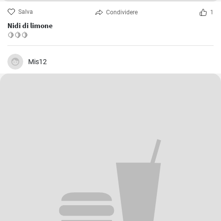
Salva
Condividere
1
Nidi di limone
🍋🍋🍋
Mis12