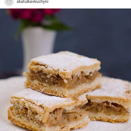
skatulkavkuchyni