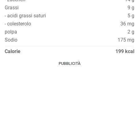
Grassi
9 g
- acidi grassi saturi
5 g
- colesterolo
36 mg
polpa
2 g
Sodio
175 mg
Calorie
199 kcal
PUBBLICITÀ