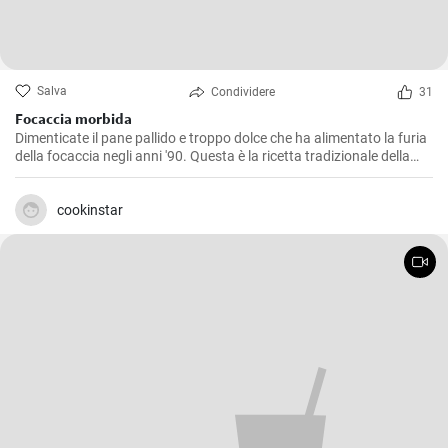
Salva
Condividere
31
Focaccia morbida
Dimenticate il pane pallido e troppo dolce che ha alimentato la furia
della focaccia negli anni '90. Questa è la ricetta tradizionale della
focaccia italiana: incredibilmente morbida e soffice all'interno,
croccante all'esterno!
cookinstar