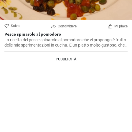
Salva
Condividere
Mi piace
Pesce spinarolo al pomodoro
La ricetta del pesce spinarolo al pomodoro che vi propongo è frutto
delle mie sperimentazioni in cucina. È un piatto molto gustoso, che
ho affinato nel tempo, cercando il giusto equilibrio tra il sapore del
pesce e quello del pomodoro. Da buon amante della cucina di mare,
PUBBLICITÀ
ritengo che vale la pena provare a prepararlo.