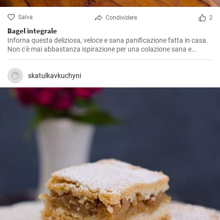
Salva
Condividere
2
Bagel integrale
Inforna questa deliziosa, veloce e sana panificazione fatta in casa.
Non c'è mai abbastanza ispirazione per una colazione sana e
gustosa.
skatulkavkuchyni