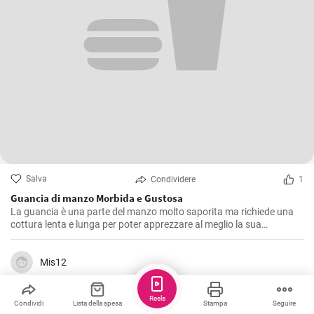
Salva
Condividere
1
Guancia di manzo Morbida e Gustosa
La guancia è una parte del manzo molto saporita ma richiede una
cottura lenta e lunga per poter apprezzare al meglio la sua
consistenza morbida e il suo sapore pieno. Questa ricetta è stata
ripetuta molte volte nella mia cucina, affinando ogni volta piccoli
dettagli fino a raggiungere quello che, secondo me, è il giusto
Mis12
equilibrio di sapori.
Reels
Condividi
Lista della spesa
Stampa
Seguire