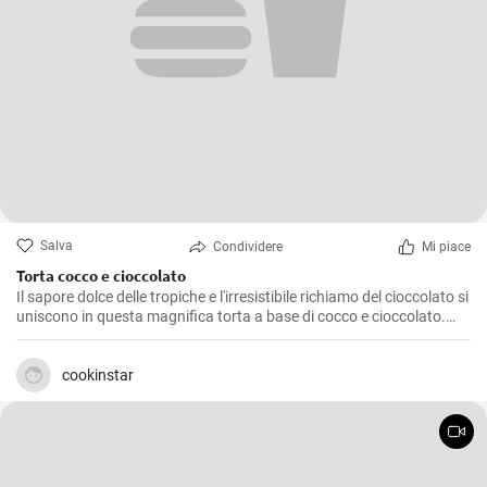
Salva
Condividere
Mi piace
Torta cocco e cioccolato
Il sapore dolce delle tropiche e l'irresistibile richiamo del cioccolato si
uniscono in questa magnifica torta a base di cocco e cioccolato.
Preparata diverse volte in casa mia, è un dolce che non delude mai,
una golosità amata sia dai grandi che dai piccolini. Una torta
genuina e facile da preparare che dona un finale dolce e raffinato a
cookinstar
qualsiasi pasto.