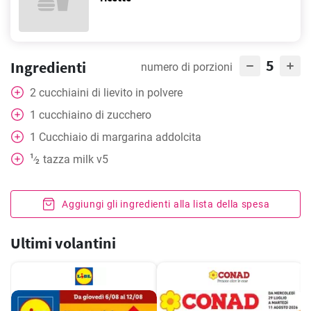
5
Ingredienti
numero di porzioni
2
cucchiaini
di lievito in polvere
1
cucchiaino
di zucchero
1
Cucchiaio
di margarina addolcita
1
tazza
milk v5
⁄
2
Aggiungi gli ingredienti alla lista della spesa
Ultimi volantini