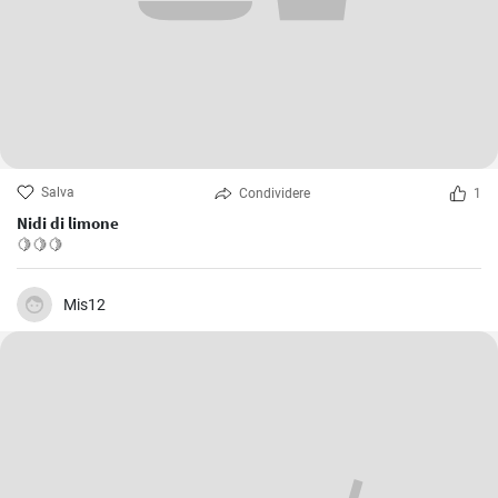
Salva
Condividere
1
Nidi di limone
🍋🍋🍋
Mis12