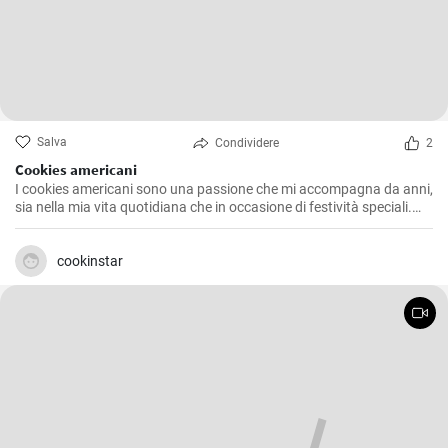
Salva
Condividere
2
Cookies americani
I cookies americani sono una passione che mi accompagna da anni,
sia nella mia vita quotidiana che in occasione di festività speciali.
Questa ricetta che voglio condividere con voi è l'espressione di
numerosi esperimenti in cucina, alla ricerca della consistenza e del
sapore perfetti. Dopo aver provato diverse varianti, ho deciso di
cookinstar
offrire la mia versione che combina l'esclusiva morbidezza interna e
l'inebriante croccantezza esterna che distinguono questi iconici
biscotti.