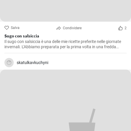
Salva
Condividere
2
Sugo con salsiccia
Il sugo con salsiccia è una delle mie ricette preferite nelle giornate
invernali. L'Abbiamo preparata per la prima volta in una fredda
giornata d'inverno ed è da allora che rappresenta un classico nella
nostra famiglia. Il gustoso e corposo sapore della salsiccia si fonde
perfettamente con il pomodoro, creando un condimento delizioso
skatulkavkuchyni
per la pasta. Il segreto è lasciare che il sugo cuocia lentamente, in
modo che tutti i sapori si mescolino alla perfezione.