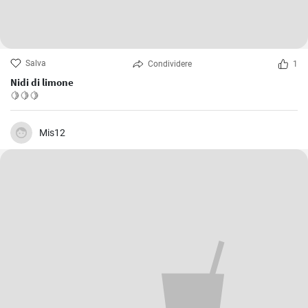
Salva
Condividere
1
Nidi di limone
🍋🍋🍋
Mis12