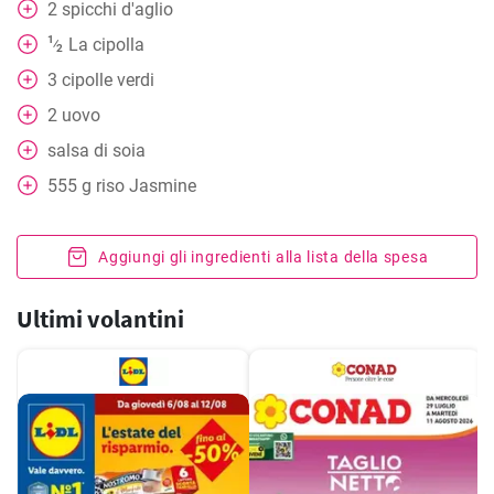
2
spicchi d'aglio
1
La cipolla
⁄
2
3
cipolle verdi
2
uovo
salsa di soia
555
g
riso Jasmine
Aggiungi gli ingredienti alla lista della spesa
Ultimi volantini