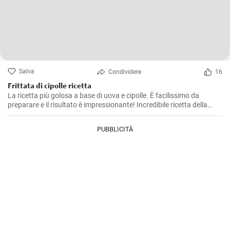
Salva
Condividere
16
Frittata di cipolle ricetta
La ricetta più golosa a base di uova e cipolle. È facilissimo da
preparare e il risultato è impressionante! Incredibile ricetta della
frittata che tutti dovrebbero provare. Nuova ricetta per la colazione
in 10 minuti!
PUBBLICITÀ