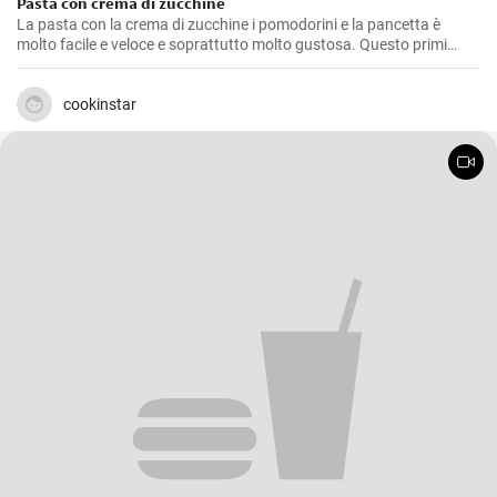
Pasta con crema di zucchine
La pasta con la crema di zucchine i pomodorini e la pancetta è
molto facile e veloce e soprattutto molto gustosa. Questo primi
piatto è tanto cremoso grazie alla crema di zucchine, “fresco” grazie
ai pomodorini e croccante vista l'aggiunta della pancetta.
cookinstar