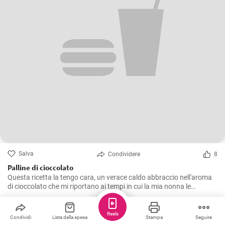
Salva
Condividere
8
Palline di cioccolato
Questa ricetta la tengo cara, un verace caldo abbraccio nell'aroma
di cioccolato che mi riportano ai tempi in cui la mia nonna le
preparava durante le festività. Le Palline di Cioccolato sono semplici
da realizzare, ma non per questo meno deliziose. Perfette da servire
come dolcetto a fine pasto o per un snack pomeridiano, sono
Mis12
Reels
Condividi
Lista della spesa
Stampa
Seguire
caratterizzate da un sapore intenso e una consistenza morbida che