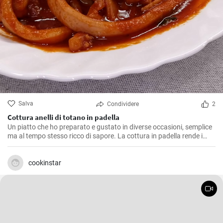
Salva
Condividere
2
Cottura anelli di totano in padella
Un piatto che ho preparato e gustato in diverse occasioni, semplice
ma al tempo stesso ricco di sapore. La cottura in padella rende i
totani morbidi e saporiti. Ho scoperto che il segreto per una cottura
perfetta è far rosolare i totani a calore vivace per sigillarne i sapori
all'interno, evitando che diventino troppo asciutti.
cookinstar