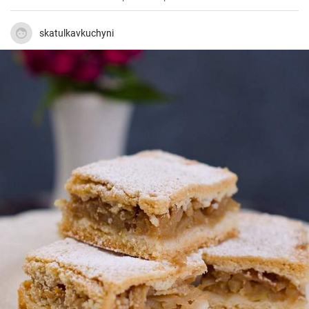
gustosa.
skatulkavkuchyni