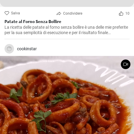
Salva
Condividere
10
Patate al Forno Senza Bollire
La ricetta delle patate al forno senza bollire è una delle mie preferite
per la sua semplicità di esecuzione e per il risultato finale
straordinario. Non c'è nulla migliore del sapore delle patate
croccanti fuori e morbide dentro, direttamente dal forno. Senza
contare che il fatto di non doverle bollire in anticipo rende la
cookinstar
preparazione ancora più veloce e pratica!