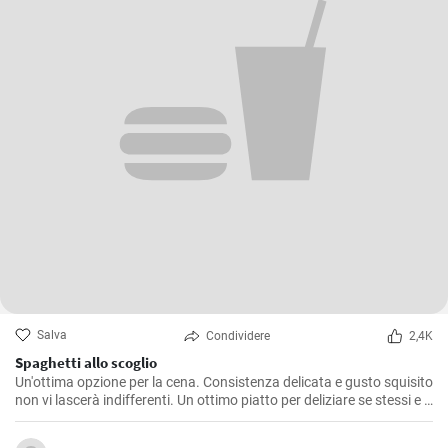
Salva
Condividere
2,4K
Spaghetti allo scoglio
Un'ottima opzione per la cena. Consistenza delicata e gusto squisito
non vi lascerà indifferenti. Un ottimo piatto per deliziare se stessi e i
propri cari. La ricetta per fare gli spaghetti è semplice e accessibile a
tutti.