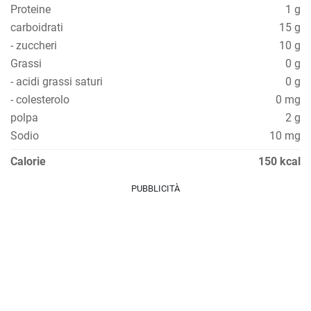
Proteine
1 g
carboidrati
15 g
- zuccheri
10 g
Grassi
0 g
- acidi grassi saturi
0 g
- colesterolo
0 mg
polpa
2 g
Sodio
10 mg
Calorie
150 kcal
PUBBLICITÀ