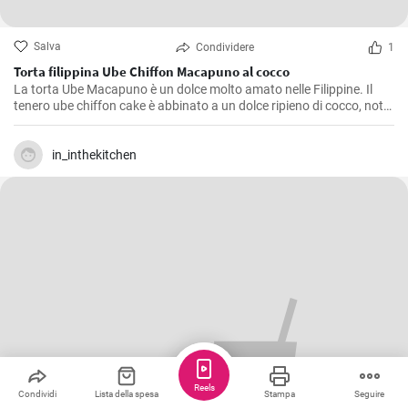
Salva
Condividere
1
Torta filippina Ube Chiffon Macapuno al cocco
La torta Ube Macapuno è un dolce molto amato nelle Filippine. Il
tenero ube chiffon cake è abbinato a un dolce ripieno di cocco, noto
come macapuno, per creare una combinazione appetitosa. Questa
autentica ricetta di torta non è solo deliziosa, ma vanta anche un
accattivante colore viola, che dona un tocco di allegria alla vostra
in_inthekitchen
tavola. Divertitevi a creare questa vivace prelibatezza filippina
direttamente a casa vostra!
Reels
Condividi
Lista della spesa
Stampa
Seguire