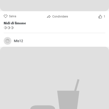
Salva
Condividere
1
Nidi di limone
🍋🍋🍋
Mis12