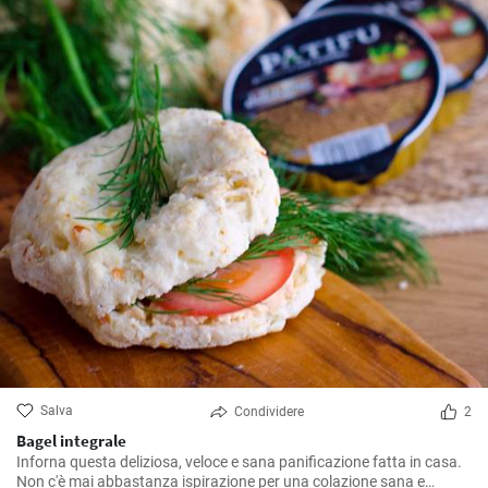
Salva
Condividere
2
Bagel integrale
Inforna questa deliziosa, veloce e sana panificazione fatta in casa.
Non c'è mai abbastanza ispirazione per una colazione sana e