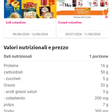
Lidl volantino
Conad volantino
06/08/2026 - 12/08/2026
29/07/2026 - 11/08/2026
Valori nutrizionali e prezzo
Dati nutrizionali
1 porzione
Proteine
16 g
carboidrati
50 g
- zuccheri
5 g
Grassi
20 g
- acidi grassi saturi
3 g
- colesterolo
200 mg
polpa
7 g
Sodio
300 mg