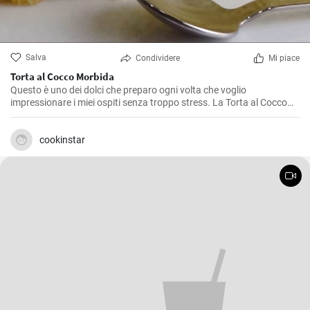
Salva
Condividere
Mi piace
Torta al Cocco Morbida
Questo è uno dei dolci che preparo ogni volta che voglio
impressionare i miei ospiti senza troppo stress. La Torta al Cocco
Morbida è un dolce dal sapore esotico e dalla consistenza soffice
che caterisce agli amanti del cocco in modo eccezionale. La sua
bellezza sta nella sua semplicità e in un gusto autentico di cocco
cookinstar
che è diventato un vero e proprio inno a questo frutto. Io la adoro e
sono sicuro che anche tu, una volta provata, non potrai più farne a
meno.