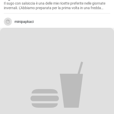
Il sugo con salsiccia è una delle mie ricette preferite nelle giornate
invernali. L'Abbiamo preparata per la prima volta in una fredda
giornata d'inverno ed è da allora che rappresenta un classico nella
nostra famiglia. Il gustoso e corposo sapore della salsiccia si fonde
perfettamente con il pomodoro, creando un condimento delizioso
minipapkaci
per la pasta. Il segreto è lasciare che il sugo cuocia lentamente, in
modo che tutti i sapori si mescolino alla perfezione.