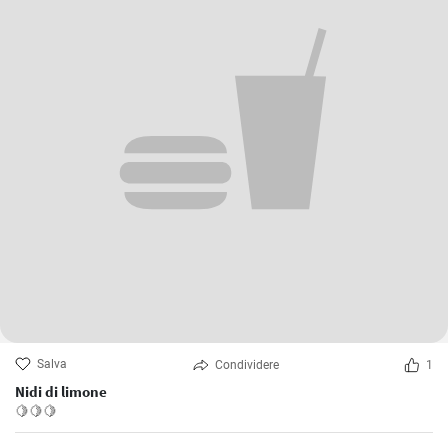
Salva
Condividere
1
Nidi di limone
🍋🍋🍋