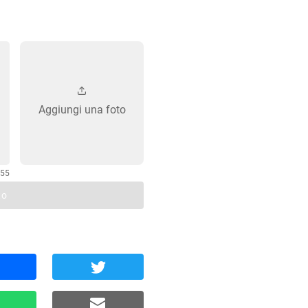
Aggiungi una foto
255
to