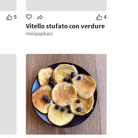
5
4
Vitello stufato con verdure
minipapkaci
2
Giorni rimanenti: 2
Giorni rimanenti: 5
MD Discount volantino
Ipercoop volantino
026
28/07/2026 - 09/08/2026
30/07/2026 - 12/08/2026