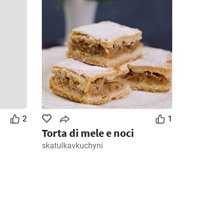
2
1
Torta di mele e noci
skatulkavkuchyni