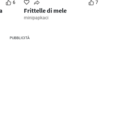
6
7
a
Frittelle di mele
minipapkaci
PUBBLICITÀ