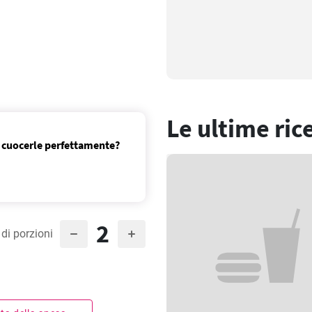
Le ultime ric
 cuocerle perfettamente?
2
di porzioni