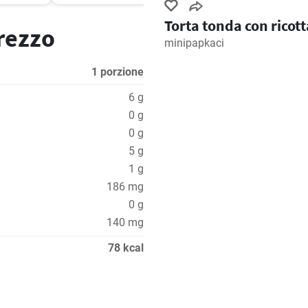
Torta tonda con ricott
prezzo
minipapkaci
1 porzione
6 g
0 g
0 g
5 g
1 g
186 mg
0 g
140 mg
78 kcal