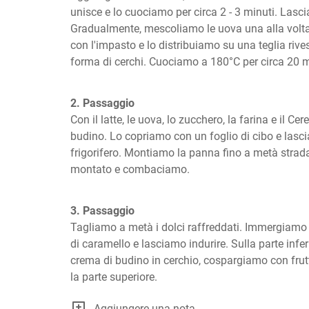
unisce e lo cuociamo per circa 2 - 3 minuti. Lasci
Gradualmente, mescoliamo le uova una alla volt
con l'impasto e lo distribuiamo su una teglia rivest
forma di cerchi. Cuociamo a 180°C per circa 20 m
2. Passaggio
Con il latte, le uova, lo zucchero, la farina e il Ce
budino. Lo copriamo con un foglio di cibo e lasci
frigorifero. Montiamo la panna fino a metà strad
montato e combaciamo.
3. Passaggio
Tagliamo a metà i dolci raffreddati. Immergiamo l
di caramello e lasciamo indurire. Sulla parte infe
crema di budino in cerchio, cospargiamo con frutt
la parte superiore.
Aggiungere una nota