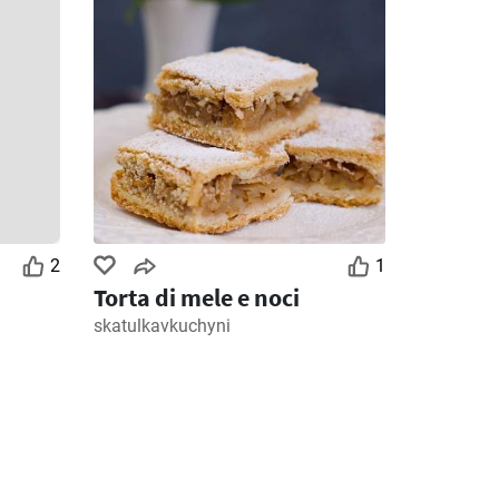
2
1
Torta di mele e noci
skatulkavkuchyni