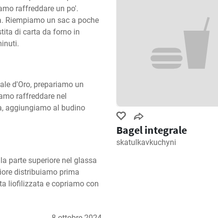
amo raffreddare un po'. 
a. Riempiamo un sac a poche 
ita di carta da forno in 
inuti.
reale d'Oro, prepariamo un 
amo raffreddare nel 
a, aggiungiamo al budino 
Bagel integrale
skatulkavkuchyni
a parte superiore nel glassa 
riore distribuiamo prima 
a liofilizzata e copriamo con 
8 ottobre 2024