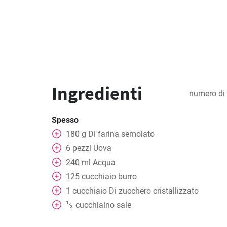
Ingredienti
numero di 
Spesso
180
g
Di farina semolato
6
pezzi
Uova
240
ml
Acqua
125
cucchiaio
burro
1
cucchiaio
Di zucchero cristallizzato
1
cucchiaino
sale
⁄
2