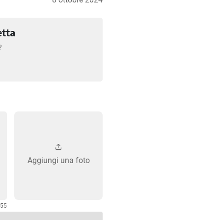
etta
?
Aggiungi una foto
255