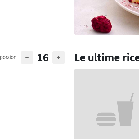
16
Le ultime ric
porzioni