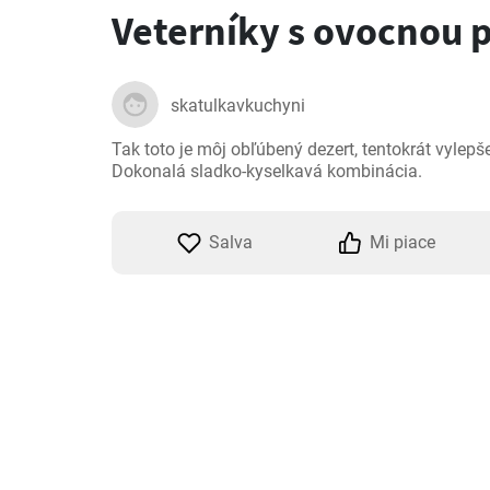
Veterníky s ovocnou 
skatulkavkuchyni
Tak toto je môj obľúbený dezert, tentokrát vylepše
Dokonalá sladko-kyselkavá kombinácia.
Salva
Mi piace