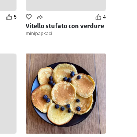
5
4
Vitello stufato con verdure
minipapkaci