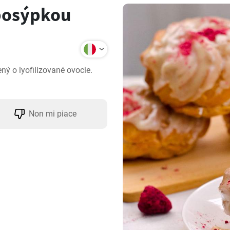
posýpkou
ný o lyofilizované ovocie. 
Non mi piace