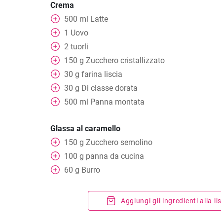
Crema
500
ml
Latte
1
Uovo
2
tuorli
150
g
Zucchero cristallizzato
30
g
farina liscia
30
g
Di classe dorata
500
ml
Panna montata
Glassa al caramello
150
g
Zucchero semolino
100
g
panna da cucina
60
g
Burro
Aggiungi gli ingredienti alla l