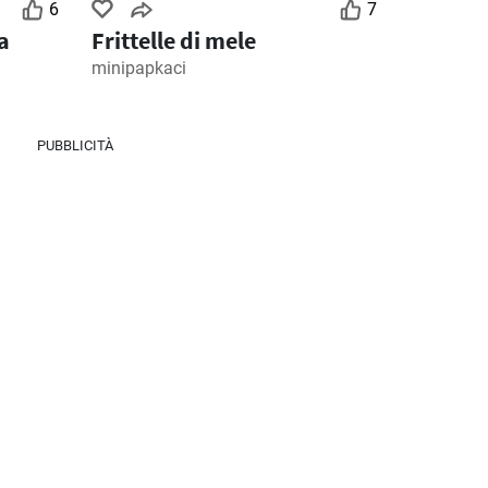
6
7
a
Frittelle di mele
minipapkaci
PUBBLICITÀ
3
Giorni rimanenti: 3
Giorni rimanenti: 6
MD Discount volantino
Ipercoop volantino
026
28/07/2026 - 09/08/2026
30/07/2026 - 12/08/2026