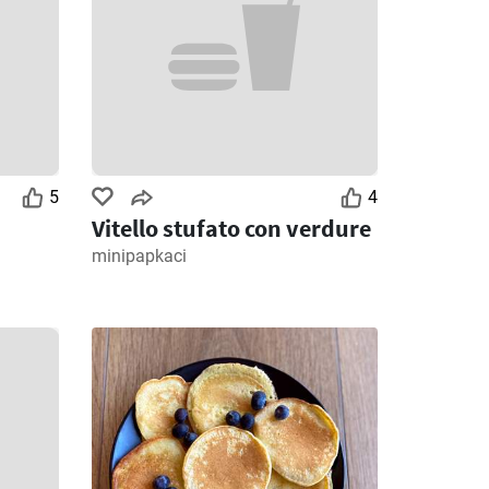
5
4
Vitello stufato con verdure
minipapkaci
4
Giorni rimanenti: 4
Giorni rimanenti: 7