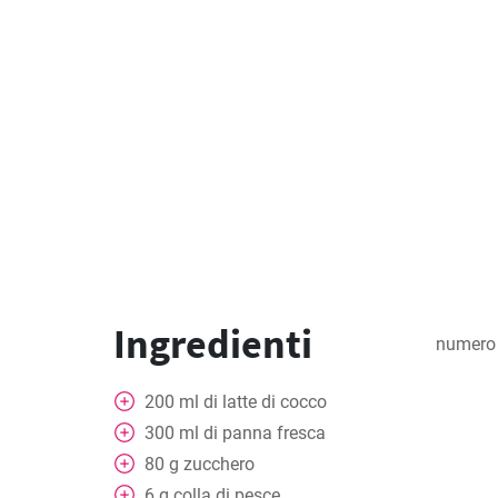
Ingredienti
numero 
200
ml
di latte di cocco
300
ml
di panna fresca
80
g
zucchero
6
g
colla di pesce