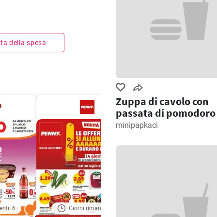
ista della spesa
Zuppa di cavolo con
passata di pomodoro
minipapkaci
enti: 6
Giorni rimanenti: 7
Giorni rimanenti: 