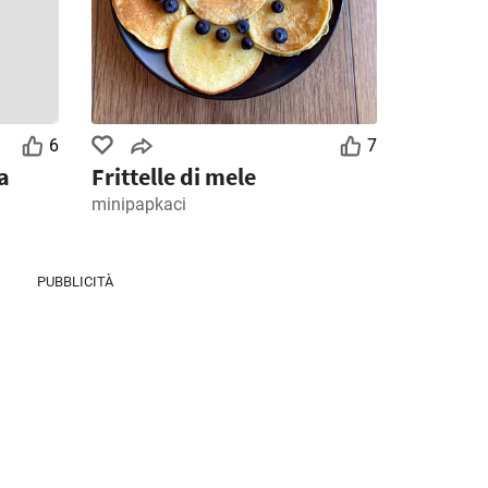
MD Discount volantino
Ipercoop volantino
026
28/07/2026 - 09/08/2026
30/07/2026 - 12/08/2026
6
7
a
Frittelle di mele
minipapkaci
PUBBLICITÀ