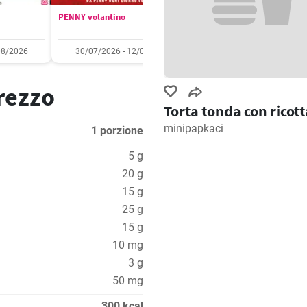
PENNY volantino
Aldi volantino
08/2026
30/07/2026 - 12/08/2026
03/08/2026 - 09/08/2
prezzo
Torta tonda con ricott
minipapkaci
1 porzione
5 g
20 g
15 g
25 g
15 g
10 mg
3 g
50 mg
300 kcal