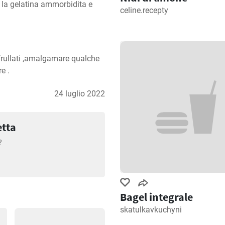
 la gelatina ammorbidita e 
celine.recepty
frullati ,amalgamare qualche 
re .
24 luglio 2022
etta
?
Bagel integrale
skatulkavkuchyni