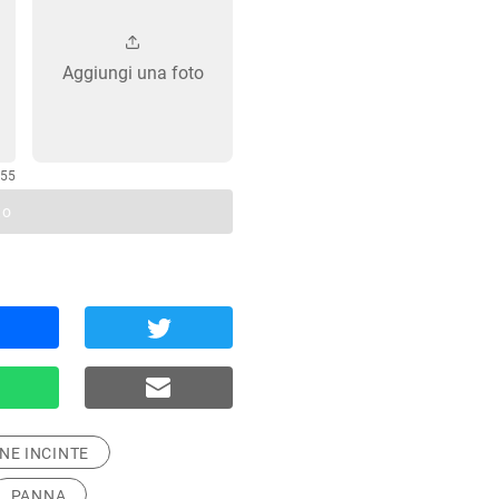
Aggiungi una foto
255
to
NE INCINTE
PANNA