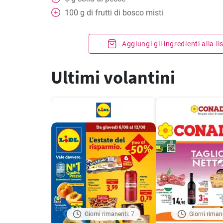
100
g
di frutti di bosco misti
Aggiungi gli ingredienti alla l
Ultimi volantini
Giorni rimanenti: 7
Giorni riman