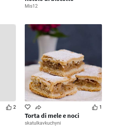
Mis12
2
1
Torta di mele e noci
skatulkavkuchyni