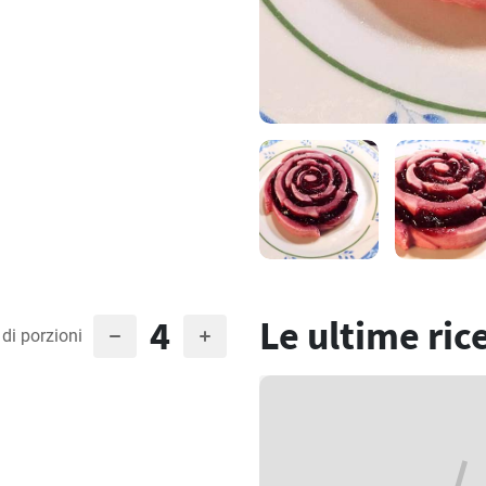
4
Le ultime ric
di porzioni