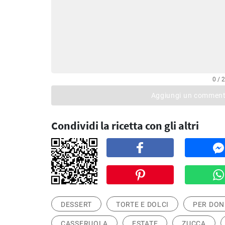
0 / 
Aggiungi un commen
Condividi la ricetta con gli altri
DESSERT
TORTE E DOLCI
PER DON
CASSERUOLA
ESTATE
ZUCCA