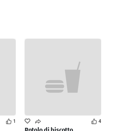
1
4
Rotolo di biscotto