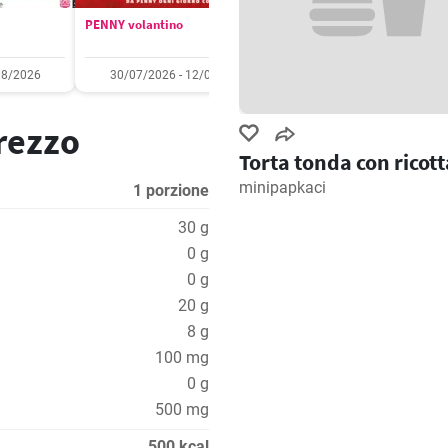
PENNY volantino
Aldi volantino
08/2026
30/07/2026 - 12/08/2026
03/08/2026 - 09/08/2
prezzo
Torta tonda con ricott
minipapkaci
1 porzione
30 g
0 g
0 g
20 g
8 g
100 mg
0 g
500 mg
500 kcal