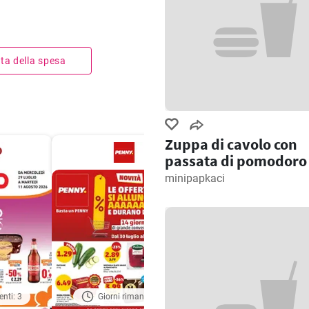
ista della spesa
Zuppa di cavolo con
passata di pomodoro
minipapkaci
enti: 3
Giorni rimanenti: 4
Giorni rimanenti: 