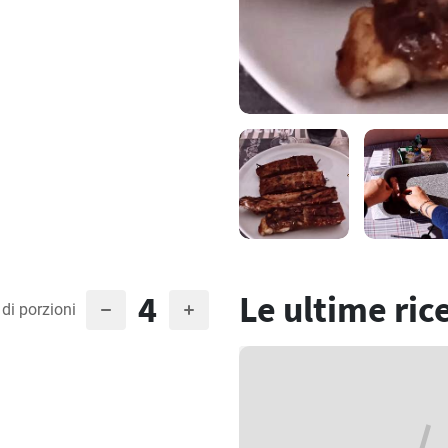
4
Le ultime ric
di porzioni