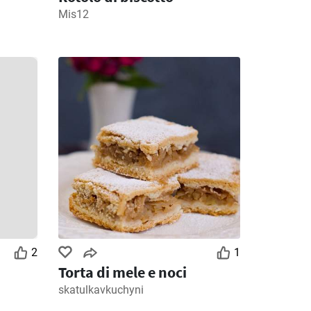
Mis12
2
1
Torta di mele e noci
skatulkavkuchyni