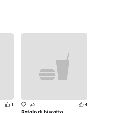
1
4
Rotolo di biscotto