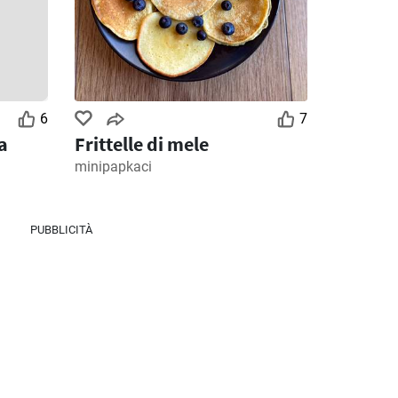
MD Discount volantino
Ipercoop volantino
026
28/07/2026 - 09/08/2026
30/07/2026 - 12/08/2026
6
7
a
Frittelle di mele
minipapkaci
PUBBLICITÀ