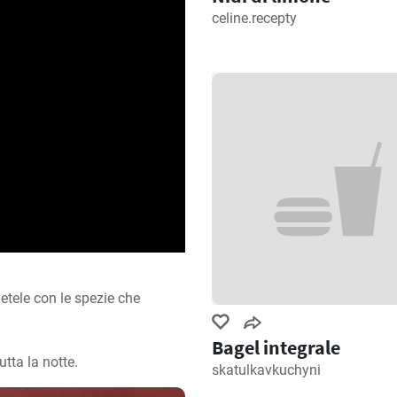
celine.recepty
etele con le spezie che 
Bagel integrale
utta la notte.
skatulkavkuchyni