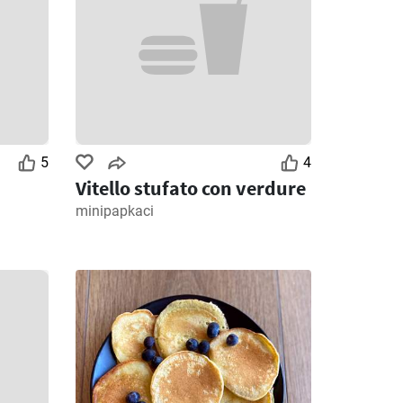
5
4
Vitello stufato con verdure
minipapkaci
1
Giorni rimanenti: 1
Giorni rimanenti: 4