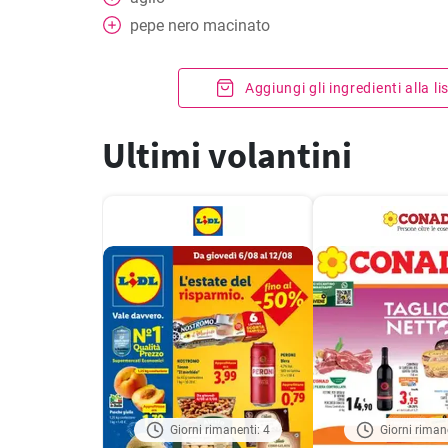
pepe nero macinato
Aggiungi gli ingredienti alla l
Ultimi volantini
Giorni rimanenti: 4
Giorni riman