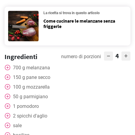
La ricetta si trova in questo articolo
Come cucinare le melanzane senza
friggerle
4
Ingredienti
numero di porzioni
700
g
melanzana
150
g
pane secco
100
g
mozzarella
50
g
parmigiano
1
pomodoro
2
spicchi d'aglio
sale