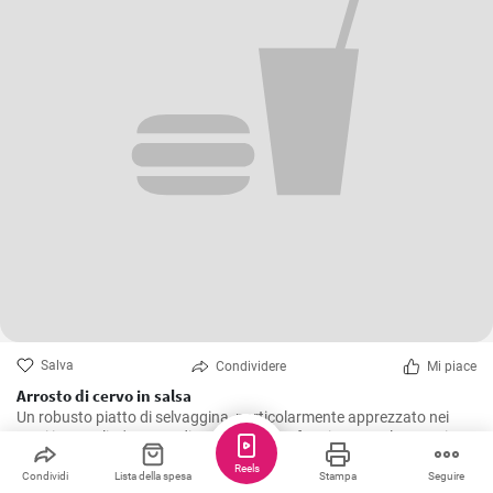
Salva
Condividere
Mi piace
Arrosto di cervo in salsa
Un robusto piatto di selvaggina, particolarmente apprezzato nei
mesi invernali. L'arrosto di cervo viene stufato in una salsa speziata,
rendendolo particolarmente tenero e succulento. Il piatto è meglio
Reels
servito con gnocchi e cavolo rosso.
Condividi
Lista della spesa
Stampa
Seguire