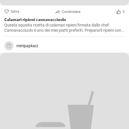
Salva
Condividere
5
Calamari ripieni cannavacciuolo
Questa squisita ricetta di calamari ripieni firmata dallo chef
Cannavacciuolo è uno dei miei piatti preferiti. Prepararli ripieni con
aromi, pane raffermo e prezzemolo è un'ideale miscela di sapori di
mare e terra e poi cotta al forno dona un delizioso ed equilibrato
soddisfazione al palato. E' un piatto che preferisco servire come
minipapkaci
antipasto durante le festività, ma è ottimo anche come secondo
piatto, e conquista sempre tutti.