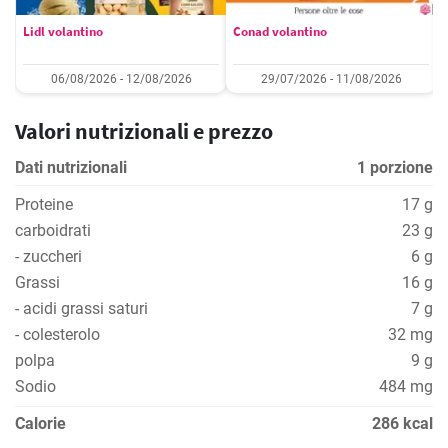
Lidl volantino
Conad volantino
06/08/2026 - 12/08/2026
29/07/2026 - 11/08/2026
Valori nutrizionali e prezzo
Dati nutrizionali
1 porzione
Proteine
17 g
carboidrati
23 g
- zuccheri
6 g
Grassi
16 g
- acidi grassi saturi
7 g
- colesterolo
32 mg
polpa
9 g
Sodio
484 mg
Calorie
286 kcal