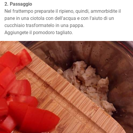
2. Passaggio
Nel frattempo preparate il ripieno, quindi, ammorbidite il 
pane in una ciotola con dell'acqua e con l'aiuto di un 
cucchiaio trasformatelo in una pappa.

Aggiungete il pomodoro tagliato.