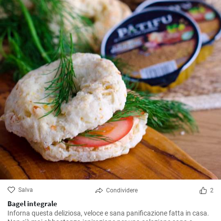
Salva
Condividere
2
Bagel integrale
Inforna questa deliziosa, veloce e sana panificazione fatta in casa.