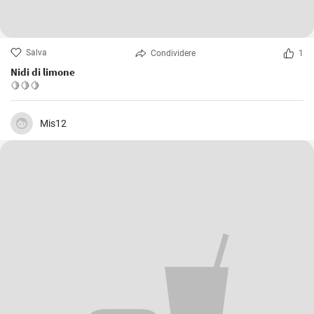
Salva
Condividere
1
Nidi di limone
🍋🍋🍋
Mis12