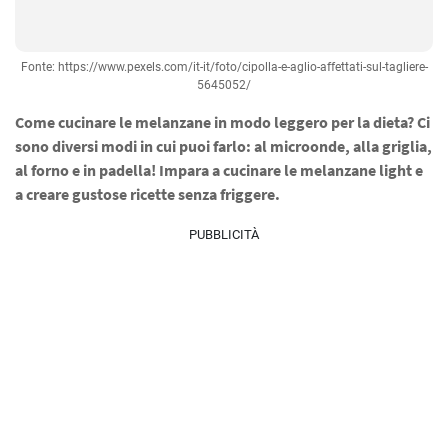
Fonte: https://www.pexels.com/it-it/foto/cipolla-e-aglio-affettati-sul-tagliere-
5645052/
Come cucinare le melanzane in modo leggero per la dieta? Ci
sono diversi modi in cui puoi farlo: al microonde, alla griglia,
al forno e in padella! Impara a cucinare le melanzane light e
a creare gustose ricette senza friggere.
PUBBLICITÀ