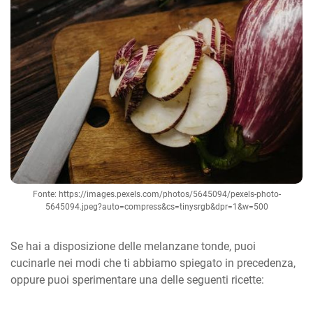
Fonte: https://images.pexels.com/photos/5645094/pexels-photo-
5645094.jpeg?auto=compress&cs=tinysrgb&dpr=1&w=500
Se hai a disposizione delle melanzane tonde, puoi
cucinarle nei modi che ti abbiamo spiegato in precedenza,
oppure puoi sperimentare una delle seguenti ricette: