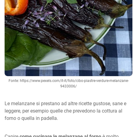
Fonte: https://www.pexels.com/it-it/foto/cibo-piastre-verdure-melanzane-
9433006/
Le melanzane si prestano ad altre ricette gustose, sane e
leggere, per esempio quelle che prevedono la cottura al
forno o quella in padella.
Capire
come cucinare le melanzane al forno
è molto