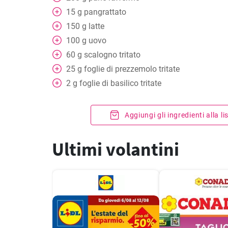
15
g
pangrattato
150
g
latte
100
g
uovo
60
g
scalogno tritato
25
g
foglie di prezzemolo tritate
2
g
foglie di basilico tritate
Aggiungi gli ingredienti alla l
Ultimi volantini