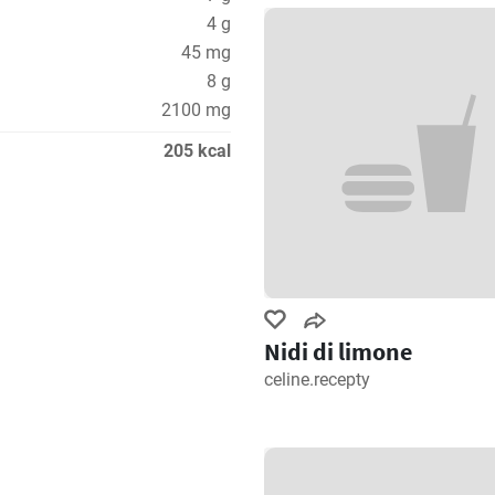
4 g
45 mg
8 g
2100 mg
205 kcal
Nidi di limone
celine.recepty