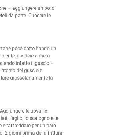
one – aggiungere un po' di 
eli da parte. Cuocere le 
nzane poco cotte hanno un 
iente, dividere a metà 
iando intatto il guscio – 
interno del guscio di 
itare grossolanamente la 
 Aggiungere le uova, le 
ti, l’aglio, lo scalogno e le 
e raffreddare per un paio 
 2 giorni prima della frittura.