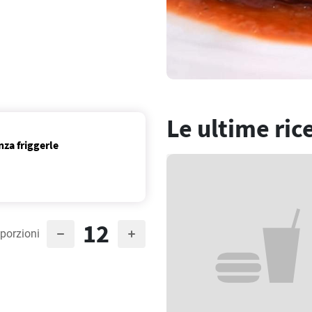
Le ultime ric
za friggerle
12
porzioni