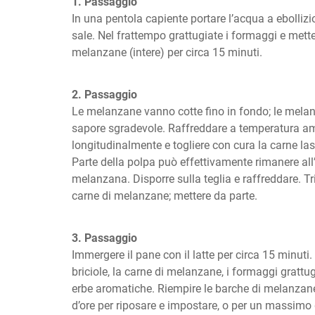
1. Passaggio
In una pentola capiente portare l’acqua a ebollizi
sale. Nel frattempo grattugiate i formaggi e mettet
melanzane (intere) per circa 15 minuti.
2. Passaggio
Le melanzane vanno cotte fino in fondo; le mela
sapore sgradevole. Raffreddare a temperatura amb
longitudinalmente e togliere con cura la carne lasc
Parte della polpa può effettivamente rimanere all’
melanzana. Disporre sulla teglia e raffreddare. Tr
carne di melanzane; mettere da parte.
3. Passaggio
Immergere il pane con il latte per circa 15 minuti.
briciole, la carne di melanzane, i formaggi grattugia
erbe aromatiche. Riempire le barche di melanzane 
d’ore per riposare e impostare, o per un massimo di