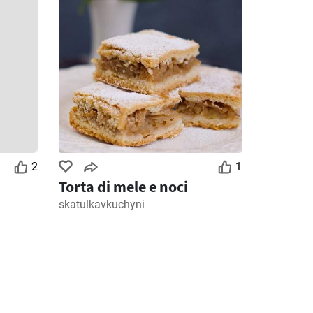
2
1
Torta di mele e noci
skatulkavkuchyni