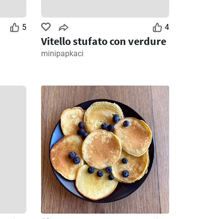
5
4
Vitello stufato con verdure
minipapkaci