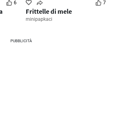
6
7
a
Frittelle di mele
minipapkaci
2
Giorni rimanenti: 2
Giorni rimanenti: 5
PUBBLICITÀ
MD Discount volantino
Ipercoop volantino
026
28/07/2026 - 09/08/2026
30/07/2026 - 12/08/2026