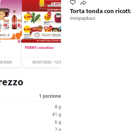
Torta tonda con ricott
minipapkaci
enti: 4
Giorni rimanenti: 5
Giorni rimanenti: 
PENNY volantino
Aldi volantino
08/2026
30/07/2026 - 12/08/2026
03/08/2026 - 09/08/2
prezzo
1 porzione
8 g
41 g
6 g
7 g