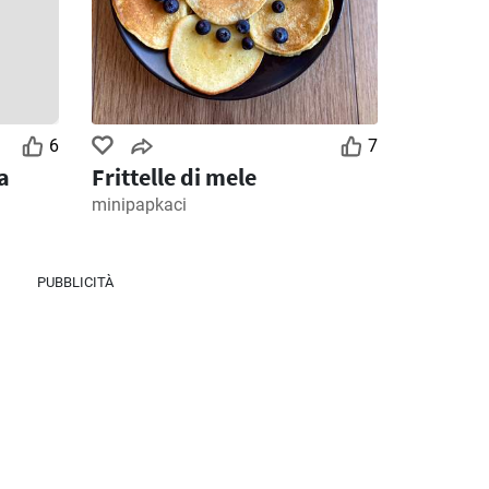
6
7
a
Frittelle di mele
minipapkaci
PUBBLICITÀ
4
Giorni rimanenti: 4
Giorni rimanenti: 7
MD Discount volantino
Ipercoop volantino
026
28/07/2026 - 09/08/2026
30/07/2026 - 12/08/2026