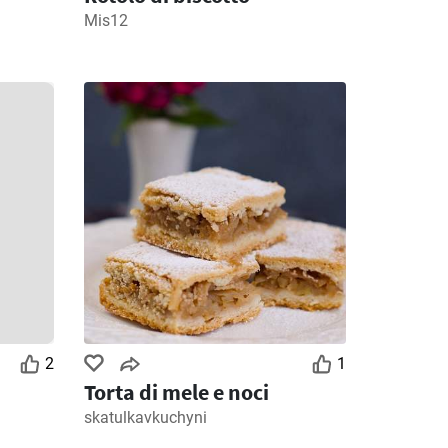
Mis12
2
1
Torta di mele e noci
skatulkavkuchyni