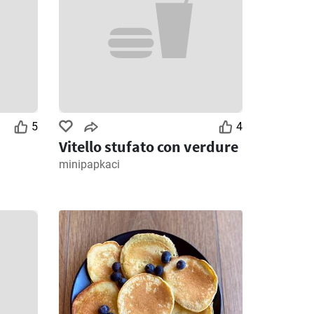
5
4
Vitello stufato con verdure
minipapkaci