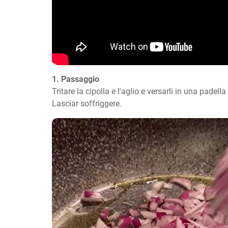
1. Passaggio
Tritare la cipolla e l'aglio e versarli in una padella 
Lasciar soffriggere.