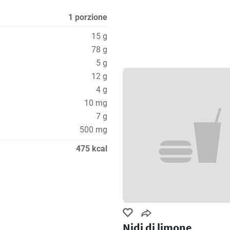
1 porzione
15 g
78 g
5 g
12 g
4 g
10 mg
7 g
500 mg
475 kcal
Nidi di limone