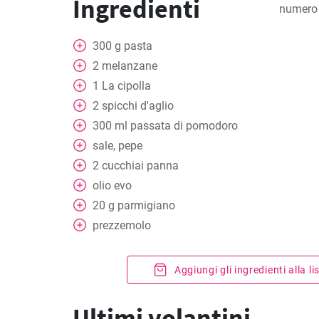
Ingredienti
numero 
300
g
pasta
2
melanzane
1
La cipolla
2
spicchi d'aglio
300
ml
passata di pomodoro
sale, pepe
2
cucchiai
panna
olio evo
20
g
parmigiano
prezzemolo
Aggiungi gli ingredienti alla l
Ultimi volantini