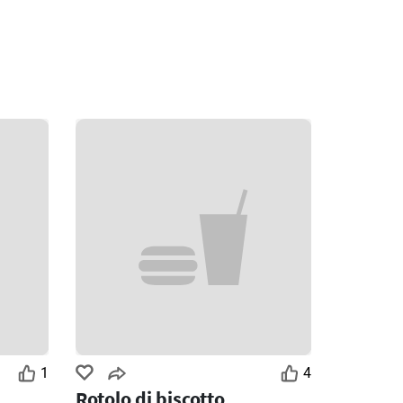
1
4
Rotolo di biscotto