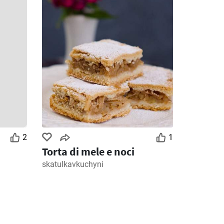
2
1
Torta di mele e noci
skatulkavkuchyni