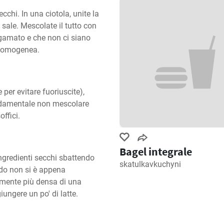
cchi. In una ciotola, unite la 
l sale. Mescolate il tutto con 
gamato e che non ci siano 
ù omogenea.
per evitare fuoriuscite), 
fondamentale non mescolare 
ffici.
Bagel integrale
ngredienti secchi sbattendo 
skatulkavkuchyni
do non si è appena 
rmente più densa di una 
ungere un po' di latte.