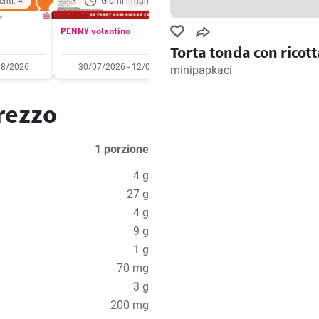
enti: 4
Giorni rimanenti: 5
Giorni rimanenti: 
PENNY volantino
Aldi volantino
Torta tonda con ricott
08/2026
30/07/2026 - 12/08/2026
03/08/2026 - 09/08/2
minipapkaci
prezzo
1 porzione
4 g
27 g
4 g
9 g
1 g
70 mg
3 g
200 mg