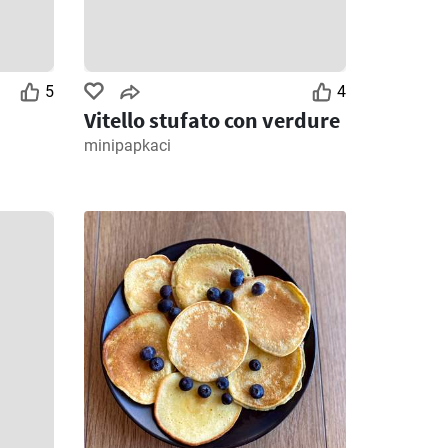
5
4
Vitello stufato con verdure
minipapkaci