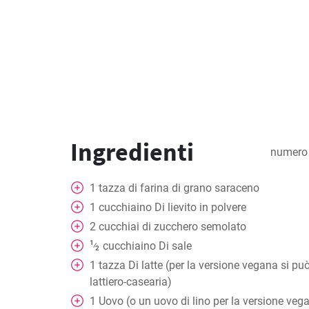
Ingredienti
numero 
1
tazza
di farina di grano saraceno
1
cucchiaino
Di lievito in polvere
2
cucchiai
di zucchero semolato
1
cucchiaino
Di sale
⁄
2
1
tazza
Di latte (per la versione vegana si p
lattiero-casearia)
1
Uovo (o un uovo di lino per la versione veg