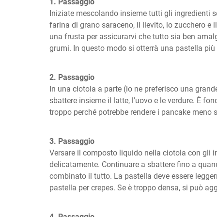
1. Passaggio
Iniziate mescolando insieme tutti gli ingredienti se
farina di grano saraceno, il lievito, lo zucchero e i
una frusta per assicurarvi che tutto sia ben amal
grumi. In questo modo si otterrà una pastella pi
2. Passaggio
In una ciotola a parte (io ne preferisco una grande 
sbattere insieme il latte, l'uovo e le verdure. È 
troppo perché potrebbe rendere i pancake meno so
3. Passaggio
Versare il composto liquido nella ciotola con gli i
delicatamente. Continuare a sbattere fino a quan
combinato il tutto. La pastella deve essere legge
pastella per crepes. Se è troppo densa, si può aggi
4. Passaggio