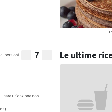
F
7
Le ultime ric
di porzioni
uò usare un'opzione non
ana)