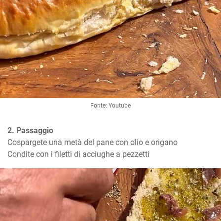
Fonte: Youtube
2. Passaggio
Cospargete una metà del pane con olio e origano

Condite con i filetti di acciughe a pezzetti