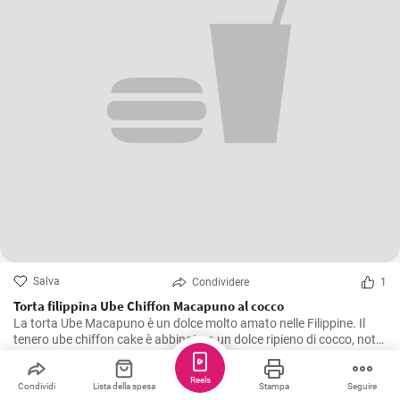
Salva
Condividere
1
Torta filippina Ube Chiffon Macapuno al cocco
La torta Ube Macapuno è un dolce molto amato nelle Filippine. Il
tenero ube chiffon cake è abbinato a un dolce ripieno di cocco, noto
come macapuno, per creare una combinazione appetitosa. Questa
autentica ricetta di torta non è solo deliziosa, ma vanta anche un
Reels
PUBBLICITÀ
accattivante colore viola, che dona un tocco di allegria alla vostra
Condividi
Lista della spesa
Stampa
Seguire