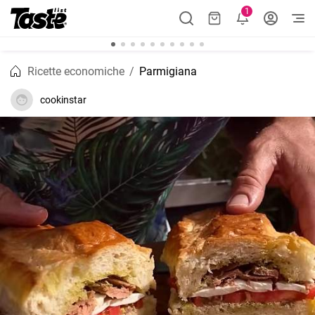
1
Ricette economiche
Parmigiana
cookinstar