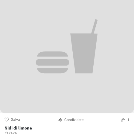
Salva
Condividere
1
Nidi di limone
🍋🍋🍋