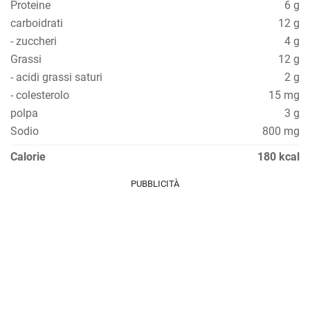
Proteine
6 g
carboidrati
12 g
- zuccheri
4 g
Grassi
12 g
- acidi grassi saturi
2 g
- colesterolo
15 mg
polpa
3 g
Sodio
800 mg
Calorie
180 kcal
PUBBLICITÀ