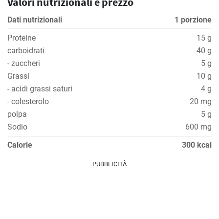
Valori nutrizionali e prezzo
Dati nutrizionali
1 porzione
Proteine
15 g
carboidrati
40 g
- zuccheri
5 g
Grassi
10 g
- acidi grassi saturi
4 g
- colesterolo
20 mg
polpa
5 g
Sodio
600 mg
Calorie
300 kcal
PUBBLICITÀ