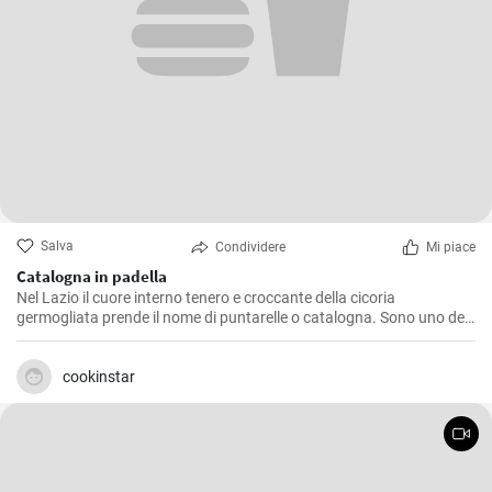
Salva
Condividere
Mi piace
Catalogna in padella
Nel Lazio il cuore interno tenero e croccante della cicoria
germogliata prende il nome di puntarelle o catalogna. Sono uno dei
maggiori piaceri della cucina romana in primavera. Prova la ricetta
per cucinare la catalogna in padella!
cookinstar