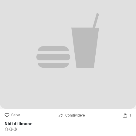
Salva
Condividere
1
Nidi di limone
🍋🍋🍋