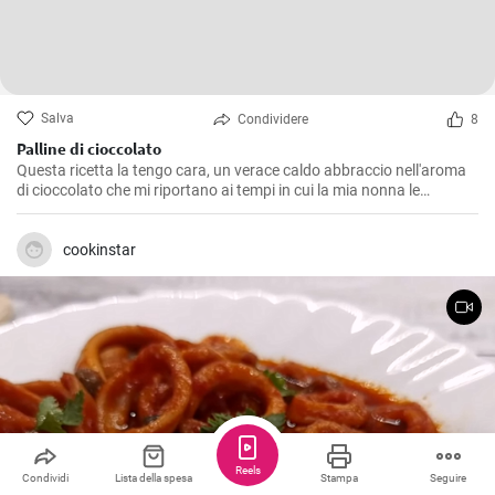
Salva
Condividere
8
Palline di cioccolato
Questa ricetta la tengo cara, un verace caldo abbraccio nell'aroma
di cioccolato che mi riportano ai tempi in cui la mia nonna le
preparava durante le festività. Le Palline di Cioccolato sono semplici
da realizzare, ma non per questo meno deliziose. Perfette da servire
come dolcetto a fine pasto o per un snack pomeridiano, sono
cookinstar
caratterizzate da un sapore intenso e una consistenza morbida che
si scioglie in bocca, un vero e proprio peccato di gola!
Reels
Condividi
Lista della spesa
Stampa
Seguire