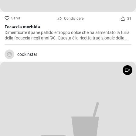
Salva
Condividere
31
Focaccia morbida
Dimenticate il pane pallido e troppo dolce che ha alimentato la furia
della focaccia negli anni '90. Questa è la ricetta tradizionale della
focaccia italiana: incredibilmente morbida e soffice all'interno,
croccante all'esterno!
cookinstar