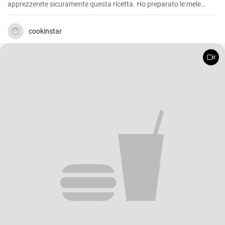
apprezzerete sicuramente questa ricetta. Ho preparato le mele
cotte al microonde più volte, soprattutto nelle mattine d'inverno
quando il freddo si fa sentire e ho bisogno di una colazione calda e
nutriente. Questa ricetta risulta anche un'ottima soluzione per chi
cookinstar
vuole concedersi un dessert dolce ed equilibrato senza appesantirsi.
E' una ricetta semplice e veloce, perfetta quando si ha poco tempo
ma si vuole qualcosa di buono.