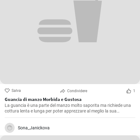
Salva
Condividere
1
Guancia di manzo Morbida e Gustosa
La guancia è una parte del manzo molto saporita ma richiede una
cottura lenta e lunga per poter apprezzare al meglio la sua
consistenza morbida e il suo sapore pieno. Questa ricetta è stata
ripetuta molte volte nella mia cucina, affinando ogni volta piccoli
dettagli fino a raggiungere quello che, secondo me, è il giusto
Sona_Janickova
equilibrio di sapori.