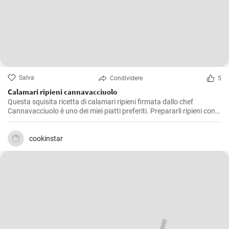
Salva
Condividere
5
Calamari ripieni cannavacciuolo
Questa squisita ricetta di calamari ripieni firmata dallo chef
Cannavacciuolo è uno dei miei piatti preferiti. Prepararli ripieni con
aromi, pane raffermo e prezzemolo è un'ideale miscela di sapori di
mare e terra e poi cotta al forno dona un delizioso ed equilibrato
soddisfazione al palato. E' un piatto che preferisco servire come
cookinstar
antipasto durante le festività, ma è ottimo anche come secondo
piatto, e conquista sempre tutti.