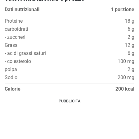
Dati nutrizionali
1 porzione
Proteine
18 g
carboidrati
6 g
- zuccheri
2 g
Grassi
12 g
- acidi grassi saturi
6 g
- colesterolo
100 mg
polpa
2 g
Sodio
200 mg
Calorie
200 kcal
PUBBLICITÀ