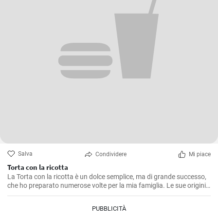
Salva
Condividere
Mi piace
Torta con la ricotta
La Torta con la ricotta è un dolce semplice, ma di grande successo,
che ho preparato numerose volte per la mia famiglia. Le sue origini
sono romane, e la ricetta di base può essere arricchita con gocce di
cioccolato o buccia di limone grattugiata. Il sapore delicato della
PUBBLICITÀ
ricotta si combina alla perfezione con la pasta frolla croccante,