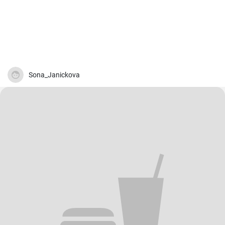
Sona_Janickova