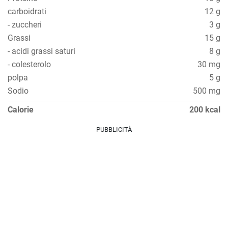
carboidrati
12 g
- zuccheri
3 g
Grassi
15 g
- acidi grassi saturi
8 g
- colesterolo
30 mg
polpa
5 g
Sodio
500 mg
Calorie
200 kcal
PUBBLICITÀ