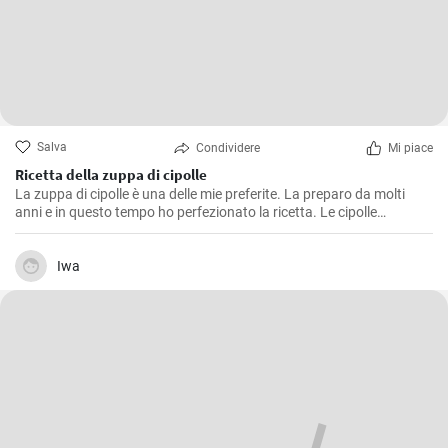
Salva
Condividere
Mi piace
Ricetta della zuppa di cipolle
La zuppa di cipolle è una delle mie preferite. La preparo da molti
anni e in questo tempo ho perfezionato la ricetta. Le cipolle
aromatiche saltate in padella, la consistenza cremosa e le erbe
fresche lavorano in perfetta armonia in un piatto di zuppa.
Iwa