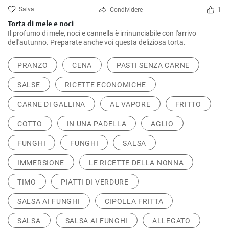
Salva
Condividere
1
Torta di mele e noci
Il profumo di mele, noci e cannella è irrinunciabile con l'arrivo
dell'autunno. Preparate anche voi questa deliziosa torta.
PRANZO
CENA
PASTI SENZA CARNE
SALSE
RICETTE ECONOMICHE
CARNE DI GALLINA
AL VAPORE
FRITTO
COTTO
IN UNA PADELLA
AGLIO
FUNGHI
FUNGHI
SALSA
IMMERSIONE
LE RICETTE DELLA NONNA
TIMO
PIATTI DI VERDURE
SALSA AI FUNGHI
CIPOLLA FRITTA
SALSA
SALSA AI FUNGHI
ALLEGATO