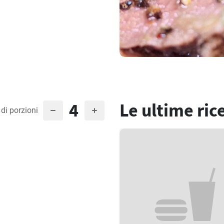
4
Le ultime ric
di porzioni