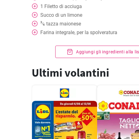
1
Filetto di acciuga
Succo di un limone
3
tazza
maionese
⁄
4
Farina integrale, per la spolveratura
Aggiungi gli ingredienti alla l
Ultimi volantini