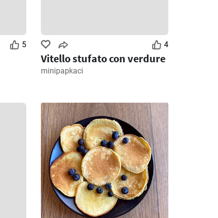
5
4
Vitello stufato con verdure
minipapkaci