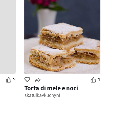
2
1
Torta di mele e noci
skatulkavkuchyni