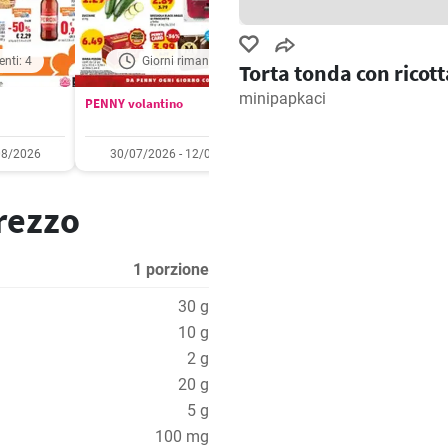
enti: 4
Giorni rimanenti: 5
Giorni rimanenti: 
Torta tonda con ricott
minipapkaci
PENNY volantino
Aldi volantino
08/2026
30/07/2026 - 12/08/2026
03/08/2026 - 09/08/2
prezzo
1 porzione
30 g
10 g
2 g
20 g
5 g
100 mg