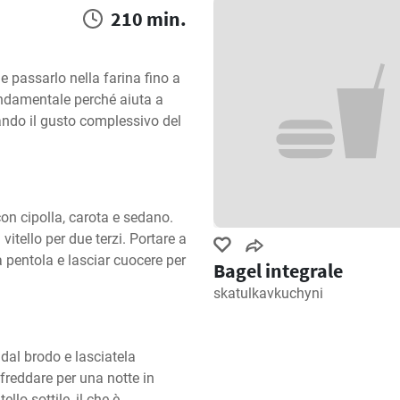
210 min.
e passarlo nella farina fino a 
ndamentale perché aiuta a 
ando il gusto complessivo del 
con cipolla, carota e sedano. 
itello per due terzi. Portare a 
 pentola e lasciar cuocere per 
Bagel integrale
skatulkavkuchyni
 dal brodo e lasciatela 
freddare per una notte in 
llo sottile, il che è 