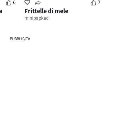
6
7
a
Frittelle di mele
minipapkaci
3
Giorni rimanenti: 3
Giorni rimanenti: 6
MD Discount volantino
Ipercoop volantino
PUBBLICITÀ
026
28/07/2026 - 09/08/2026
30/07/2026 - 12/08/2026