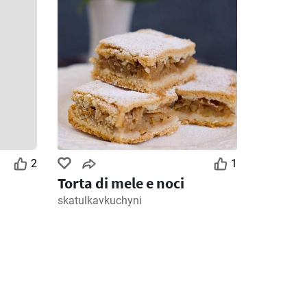
2
1
Torta di mele e noci
skatulkavkuchyni