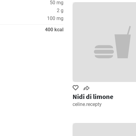
50 mg
2 g
100 mg
400 kcal
Nidi di limone
celine.recepty