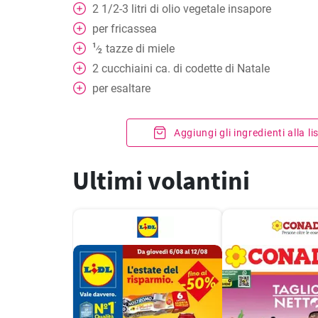
2
1/2-3 litri di olio vegetale insapore
per fricassea
1
tazze
di miele
⁄
2
2
cucchiaini
ca. di codette di Natale
per esaltare
Aggiungi gli ingredienti alla l
Ultimi volantini