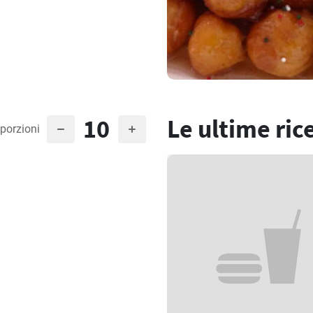
10
Le ultime ric
porzioni