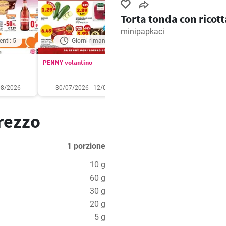
Torta tonda con ricott
minipapkaci
enti: 5
Giorni rimanenti: 6
Giorni rimanenti: 
PENNY volantino
Aldi volantino
08/2026
30/07/2026 - 12/08/2026
03/08/2026 - 09/08/2
prezzo
1 porzione
10 g
60 g
30 g
20 g
5 g