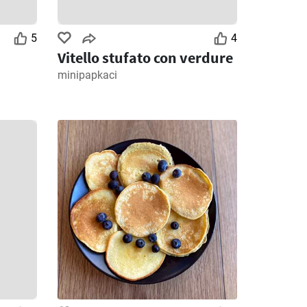
5
4
Vitello stufato con verdure
minipapkaci