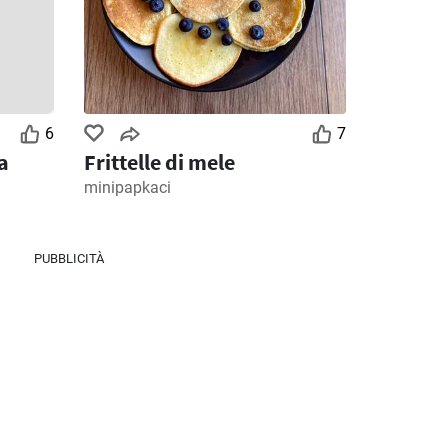
MD Discount volantino
Ipercoop volantino
026
28/07/2026 - 09/08/2026
30/07/2026 - 12/08/2026
6
7
a
Frittelle di mele
minipapkaci
PUBBLICITÀ