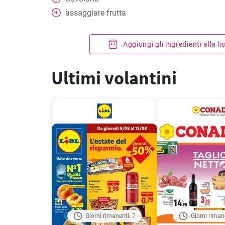
assaggiare
frutta
Aggiungi gli ingredienti alla l
Ultimi volantini
Giorni rimanenti: 7
Giorni riman