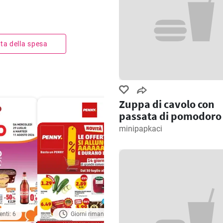
ista della spesa
Zuppa di cavolo con
passata di pomodoro
minipapkaci
enti: 6
Giorni rimanenti: 7
Giorni rimanenti: 