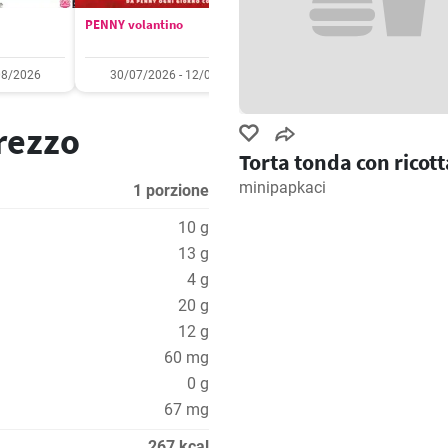
PENNY volantino
Aldi volantino
08/2026
30/07/2026 - 12/08/2026
03/08/2026 - 09/08/2
prezzo
Torta tonda con ricott
minipapkaci
1 porzione
10 g
13 g
4 g
20 g
12 g
60 mg
0 g
67 mg
267 kcal