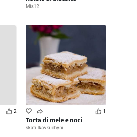
Mis12
2
1
Torta di mele e noci
skatulkavkuchyni