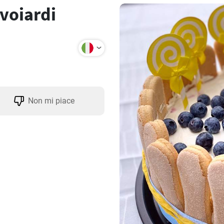
avoiardi
Non mi piace