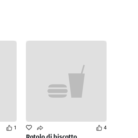
1
4
Rotolo di biscotto