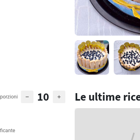
10
Le ultime ric
porzioni
ificante