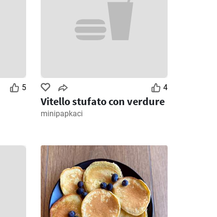
5
4
Vitello stufato con verdure
minipapkaci
4
Giorni rimanenti: 4
Giorni rimanenti: 7