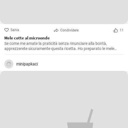
Salva
Condividere
11
Mele cotte al microonde
Se come me amate la praticità senza rinunciare alla bontà,
apprezzerete sicuramente questa ricetta. Ho preparato le mele
cotte al microonde più volte, soprattutto nelle mattine d'inverno
quando il freddo si fa sentire e ho bisogno di una colazione calda e
nutriente. Questa ricetta risulta anche un'ottima soluzione per chi
minipapkaci
vuole concedersi un dessert dolce ed equilibrato senza appesantirsi.
E' una ricetta semplice e veloce, perfetta quando si ha poco tempo
ma si vuole qualcosa di buono.