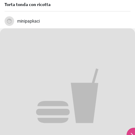
Torta tonda con ricotta
minipapkaci