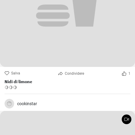
Salva
Condividere
1
Nidi di limone
🍋🍋🍋
cookinstar