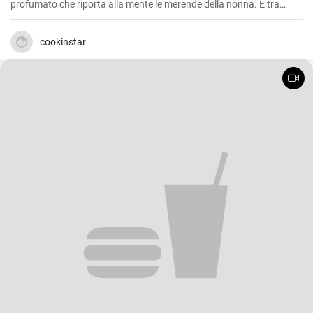
profumato che riporta alla mente le merende della nonna. È tra
l'altro una ricetta molto semplice da realizzare, ma che regala grandi
soddisfazioni in termini di gusto. La nocciola ne è la protagonista
indiscussa, regalando un’aroma intenso e una piacevole
cookinstar
croccantezza.