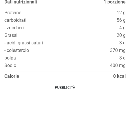
Dati nutrizionali
1 porzione
Proteine
12 g
carboidrati
56 g
- zuccheri
4 g
Grassi
20 g
- acidi grassi saturi
3 g
- colesterolo
370 mg
polpa
8 g
Sodio
400 mg
Calorie
0 kcal
PUBBLICITÀ