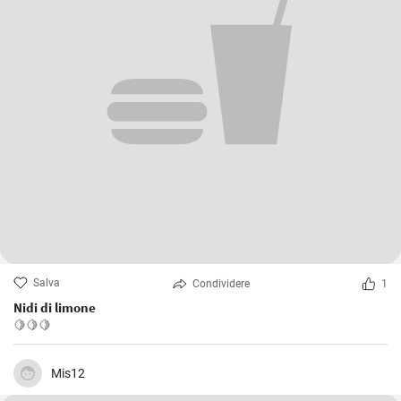
Salva
Condividere
1
Nidi di limone
🍋🍋🍋
Mis12