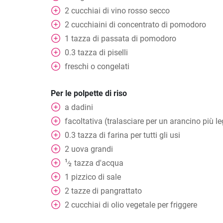
2
cucchiai
di vino rosso secco
2
cucchiaini
di concentrato di pomodoro
1
tazza
di passata di pomodoro
0.3
tazza
di piselli
freschi o congelati
Per le polpette di riso
a dadini
facoltativa (tralasciare per un arancino più
0.3
tazza
di farina per tutti gli usi
2
uova grandi
1
tazza
d'acqua
⁄
2
1
pizzico
di sale
2
tazze
di pangrattato
2
cucchiai
di olio vegetale per friggere