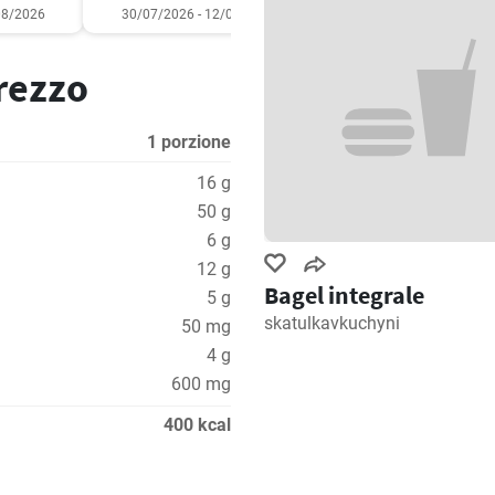
08/2026
30/07/2026 - 12/08/2026
03/08/2026 - 09/08/2
prezzo
1 porzione
16 g
50 g
6 g
12 g
Bagel integrale
5 g
skatulkavkuchyni
50 mg
4 g
600 mg
400 kcal