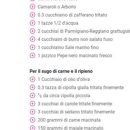
Carnaroli o Arborio
0.3
cucchiaino
di zafferano tritato
1
tazze
1/2 d'acqua
2
cucchiai
di Parmigiano-Reggiano grattugiat
4
cucchiaini
di burro non salato fuso
1
cucchiaino
Sale marino fino
1
pizzico
Pepe nero macinato fresco
Per il sugo di carne e il ripieno
1
Cucchiaio
di olio d'oliva
0.3
tazza
di cipolla gialla tritata finemente
1
da circa cipolla piccola
⁄
2
3
cucchiai
di carote tritate finemente
3
cucchiai
di sedano tritato finemente
200
grammi
di carne macinata
150
grammi
di maiale macinato