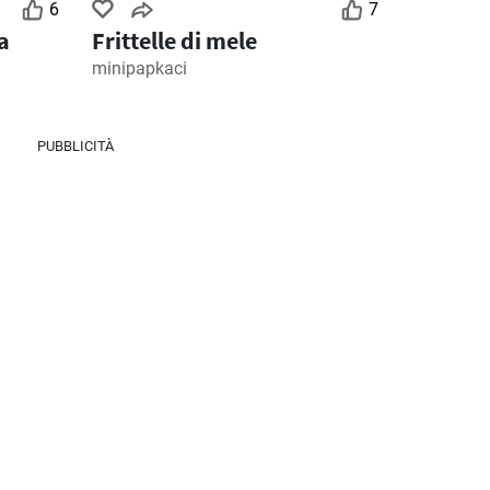
6
7
a
Frittelle di mele
minipapkaci
PUBBLICITÀ