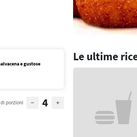
Le ultime ric
, salvacena e gustose
4
di porzioni