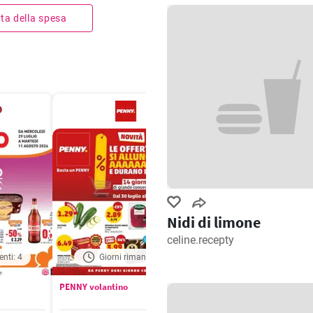
ista della spesa
Nidi di limone
celine.recepty
enti: 4
Giorni rimanenti: 5
Giorni rimanenti: 
PENNY volantino
Aldi volantino