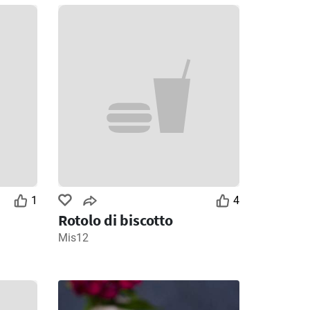
1
4
Rotolo di biscotto
Mis12
2
Giorni rimanenti: 2
Giorni rimanenti: 5
MD Discount volantino
Ipercoop volantino