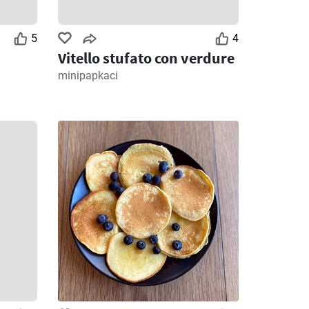
5
4
Vitello stufato con verdure
minipapkaci