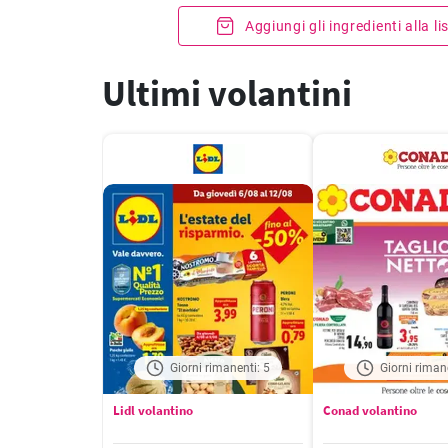
Aggiungi gli ingredienti alla l
Ultimi volantini
Giorni rimanenti: 5
Giorni riman
Lidl volantino
Conad volantino