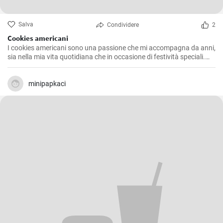
Salva
Condividere
2
Cookies americani
I cookies americani sono una passione che mi accompagna da anni,
sia nella mia vita quotidiana che in occasione di festività speciali.
Questa ricetta che voglio condividere con voi è l'espressione di
numerosi esperimenti in cucina, alla ricerca della consistenza e del
sapore perfetti. Dopo aver provato diverse varianti, ho deciso di
minipapkaci
offrire la mia versione che combina l'esclusiva morbidezza interna e
l'inebriante croccantezza esterna che distinguono questi iconici
biscotti.