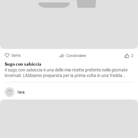
Salva
Condividere
2
Sugo con salsiccia
Il sugo con salsiccia è una delle mie ricette preferite nelle giornate
invernali. L'Abbiamo preparata per la prima volta in una fredda
giornata d'inverno ed è da allora che rappresenta un classico nella
nostra famiglia. Il gustoso e corposo sapore della salsiccia si fonde
perfettamente con il pomodoro, creando un condimento delizioso
Iwa
per la pasta. Il segreto è lasciare che il sugo cuocia lentamente, in
modo che tutti i sapori si mescolino alla perfezione.