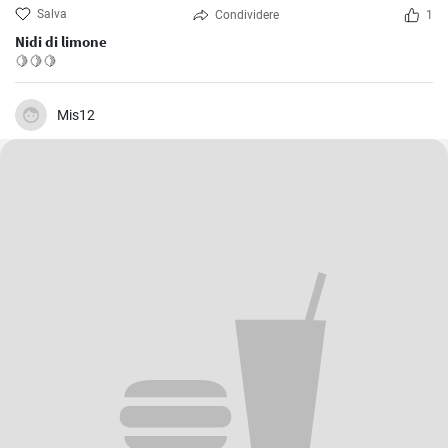
Salva
Condividere
1
Nidi di limone
🍋🍋🍋
Mis12