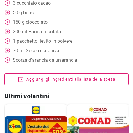
3
cucchiaio
cacao
50
g
burro
150
g
cioccolato
200
ml
Panna montata
1
pacchetto
lievito in polvere
70
ml
Succo d'arancia
Scorza d'arancia da un'arancia
Aggiungi gli ingredienti alla lista della spesa
Ultimi volantini