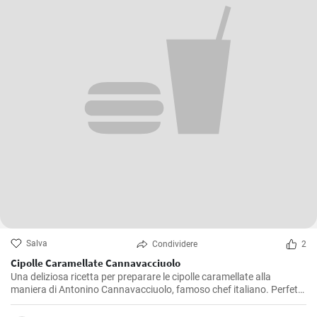
Salva
Condividere
2
Cipolle Caramellate Cannavacciuolo
Una deliziosa ricetta per preparare le cipolle caramellate alla
maniera di Antonino Cannavacciuolo, famoso chef italiano. Perfette
da servire come contorno o da utilizzare per arricchire piatti a base
di carne.