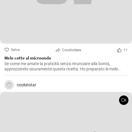
Salva
Condividere
11
Mele cotte al microonde
Se come me amate la praticità senza rinunciare alla bontà,
apprezzerete sicuramente questa ricetta. Ho preparato le mele
cotte al microonde più volte, soprattutto nelle mattine d'inverno
quando il freddo si fa sentire e ho bisogno di una colazione calda e
nutriente. Questa ricetta risulta anche un'ottima soluzione per chi
cookinstar
vuole concedersi un dessert dolce ed equilibrato senza appesantirsi.
E' una ricetta semplice e veloce, perfetta quando si ha poco tempo
ma si vuole qualcosa di buono.