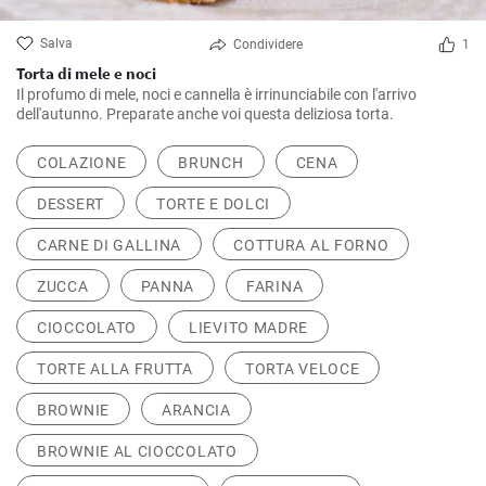
Salva
Condividere
1
Torta di mele e noci
Il profumo di mele, noci e cannella è irrinunciabile con l'arrivo
dell'autunno. Preparate anche voi questa deliziosa torta.
COLAZIONE
BRUNCH
CENA
DESSERT
TORTE E DOLCI
CARNE DI GALLINA
COTTURA AL FORNO
ZUCCA
PANNA
FARINA
CIOCCOLATO
LIEVITO MADRE
TORTE ALLA FRUTTA
TORTA VELOCE
BROWNIE
ARANCIA
BROWNIE AL CIOCCOLATO