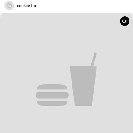
una golosità amata sia dai grandi che dai piccolini. Una torta
genuina e facile da preparare che dona un finale dolce e raffinato a
cookinstar
qualsiasi pasto.