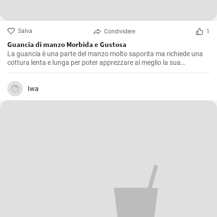
Salva
Condividere
1
Guancia di manzo Morbida e Gustosa
La guancia è una parte del manzo molto saporita ma richiede una
cottura lenta e lunga per poter apprezzare al meglio la sua
consistenza morbida e il suo sapore pieno. Questa ricetta è stata
ripetuta molte volte nella mia cucina, affinando ogni volta piccoli
dettagli fino a raggiungere quello che, secondo me, è il giusto
Iwa
equilibrio di sapori.