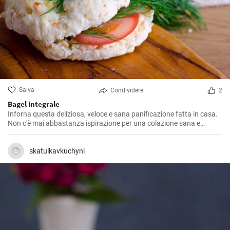
Salva
Condividere
2
Bagel integrale
Inforna questa deliziosa, veloce e sana panificazione fatta in casa.
Non c'è mai abbastanza ispirazione per una colazione sana e
gustosa.
skatulkavkuchyni