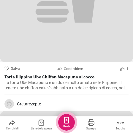
Salva
Condividere
1
Torta filippina Ube Chiffon Macapuno al cocco
La torta Ube Macapuno è un dolce molto amato nelle Filippine. Il
tenero ube chiffon cake è abbinato a un dolce ripieno di cocco, noto
come macapuno, per creare una combinazione appetitosa. Questa
autentica ricetta di torta non è solo deliziosa, ma vanta anche un
accattivante colore viola, che dona un tocco di allegria alla vostra
Gretarezepte
tavola. Divertitevi a creare questa vivace prelibatezza filippina
direttamente a casa vostra!
Reels
Condividi
Lista della spesa
Stampa
Seguire