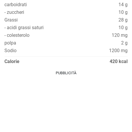
carboidrati
14 g
- zuccheri
10 g
Grassi
28 g
- acidi grassi saturi
10 g
- colesterolo
120 mg
polpa
2 g
Sodio
1200 mg
Calorie
420 kcal
PUBBLICITÀ