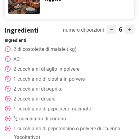
6
Ingredienti
numero di porzioni
Ingredienti
2
di costolette di maiale ( kg)
AD
2
cucchiaini
di aglio in polvere
1
cucchiaino
di cipolla in polvere
2
cucchiaini
di paprika
2
cucchiaini
di sale
1
cucchiaino
di pepe nero macinato
1
cucchiaino
di cumino
⁄
2
1
cucchiaino
di peperoncino o polvere di Caienna
(facoltativo)