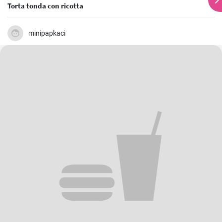
Torta tonda con ricotta
minipapkaci