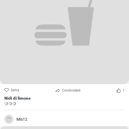
Salva
Condividere
1
Nidi di limone
🍋🍋🍋
Mis12