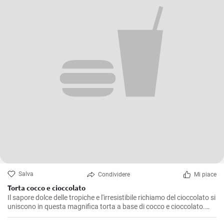
Salva
Condividere
Mi piace
Torta cocco e cioccolato
Il sapore dolce delle tropiche e l'irresistibile richiamo del cioccolato si
uniscono in questa magnifica torta a base di cocco e cioccolato.
Preparata diverse volte in casa mia, è un dolce che non delude mai,