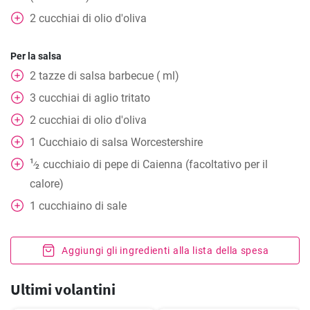
2
cucchiai
di olio d'oliva
Per la salsa
2
tazze
di salsa barbecue ( ml)
3
cucchiai
di aglio tritato
2
cucchiai
di olio d'oliva
1
Cucchiaio
di salsa Worcestershire
1
cucchiaio di pepe di Caienna (facoltativo per il
⁄
2
calore)
1
cucchiaino
di sale
Aggiungi gli ingredienti alla lista della spesa
Ultimi volantini