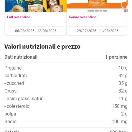
Lidl volantino
Conad volantino
06/08/2026 - 12/08/2026
29/07/2026 - 11/08/2026
Valori nutrizionali e prezzo
Dati nutrizionali
1 porzione
Proteine
10 g
carboidrati
82 g
- zuccheri
35 g
Grassi
32 g
- acidi grassi saturi
11 g
- colesterolo
150 mg
polpa
2 g
Sodio
100 mg