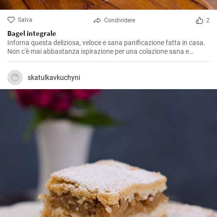
Salva
Condividere
2
Bagel integrale
Inforna questa deliziosa, veloce e sana panificazione fatta in casa.
Non c'è mai abbastanza ispirazione per una colazione sana e
gustosa.
skatulkavkuchyni