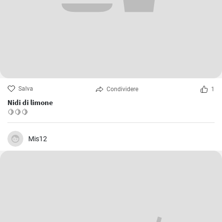
Salva
Condividere
1
Nidi di limone
🍋🍋🍋
Mis12