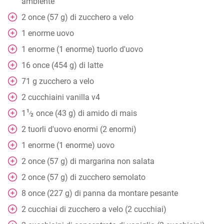
ambiente
2
once (57 g) di zucchero a velo
1
enorme uovo
1
enorme (1 enorme) tuorlo d'uovo
16
once (454 g) di latte
71
g
zucchero a velo
2
cucchiaini
vanilla v4
1
1
once (43 g) di amido di mais
⁄
2
2
tuorli d'uovo enormi (2 enormi)
1
enorme (1 enorme) uovo
2
once (57 g) di margarina non salata
2
once (57 g) di zucchero semolato
8
once (227 g) di panna da montare pesante
2
cucchiai
di zucchero a velo (2 cucchiai)