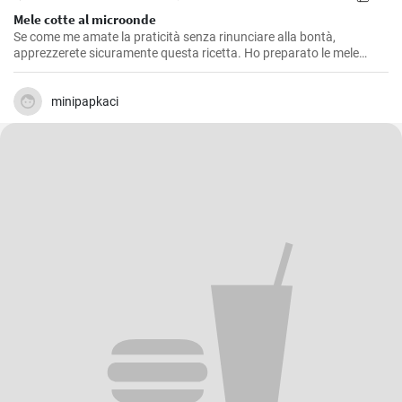
Mele cotte al microonde
Se come me amate la praticità senza rinunciare alla bontà,
apprezzerete sicuramente questa ricetta. Ho preparato le mele
cotte al microonde più volte, soprattutto nelle mattine d'inverno
quando il freddo si fa sentire e ho bisogno di una colazione calda e
nutriente. Questa ricetta risulta anche un'ottima soluzione per chi
minipapkaci
vuole concedersi un dessert dolce ed equilibrato senza appesantirsi.
E' una ricetta semplice e veloce, perfetta quando si ha poco tempo
ma si vuole qualcosa di buono.