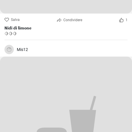
Salva
Condividere
1
Nidi di limone
🍋🍋🍋
Mis12