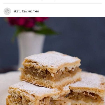
gustosa.
skatulkavkuchyni