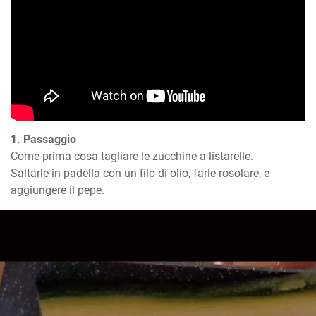
1. Passaggio
Come prima cosa tagliare le zucchine a listarelle. 

Saltarle in padella con un filo di olio, farle rosolare, e 
aggiungere il pepe.