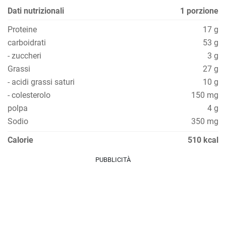
Dati nutrizionali
1 porzione
Proteine
17 g
carboidrati
53 g
- zuccheri
3 g
Grassi
27 g
- acidi grassi saturi
10 g
- colesterolo
150 mg
polpa
4 g
Sodio
350 mg
Calorie
510 kcal
PUBBLICITÀ