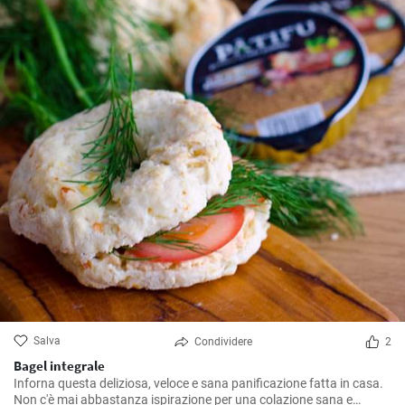
Salva
Condividere
2
Bagel integrale
Inforna questa deliziosa, veloce e sana panificazione fatta in casa.
Non c'è mai abbastanza ispirazione per una colazione sana e